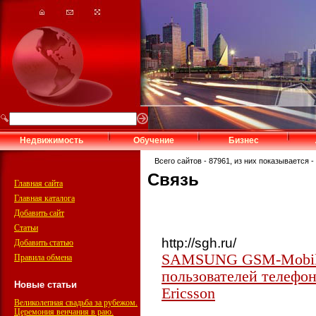
Недвижимость
Обучение
Бизнес
Всего сайтов - 87961, из них показывается - 
Связь
Главная сайта
Главная каталога
Добавить сайт
Статьи
http://sgh.ru/
Добавить статью
SAMSUNG GSM-Mobile
Правила обмена
пользователей телефон
Новые статьи
Ericsson
Великолепная свадьба за рубежом.
Церемония венчания в раю.