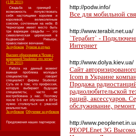
(1.08.2011)
http://podw.info/
Свадьба за границей -
возможность почувствовать
Все для мобильной св
себя настоящими королем и
королевой, великолепным
союзом, сочтенным на небе. В
Черногории имеет место быть
http://www.terabit.net.ua/
три вариации свадьбы — это
символическая церемония в
`Терабит` - Подключе
Будванской Ривьере,
православное венчание.
Интернет
За рубежом
Туризм и отдых
:
Высшее образование в Чехии с
компанией Studentur это легко!
http://www.dolya.kiev.ua/
(7.06.2011)
Сайт авторизированого
Работа на данный момент
важная проблема молодых
Icom в Украине компан
специалистов говорит
специалист фирмы Studentur.
Продажа радиостанций
Суть ее в том, что профессия,
которую выбирают будущие
радиолюбительской те
специалисты, часто не
востребована у нас. Поэтому
раций, аксессуаров. С
после 5-6 лет обучения в ВУЗе
нужно столкнуться с ужасной
обслуживание, ремонт
реальностью.
За рубежом
Обучение за рубежом
:
http://www.peoplenet.in.u
Предложения наших партнеров:
PEOPLEnet 3G Высоко