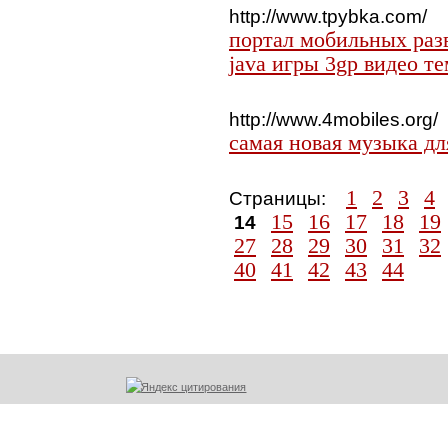
http://www.tpybka.com/
портал мобильных раз
java игры 3gp видео т
http://www.4mobiles.org/
самая новая музыка дл
1
2
3
4
Страницы:
15
16
17
18
19
14
27
28
29
30
31
32
40
41
42
43
44