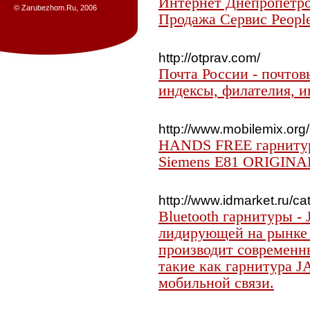
Интернет Днепропетро
© Zarubezhom.Ru, 2006
Продажа Сервис People
http://otprav.com/
Почта России - почтов
индексы, филателия, 
http://www.mobilemix.org/
HANDS FREE гарнитур
Siemens E81 ORIGINA
http://www.idmarket.ru/ca
Bluetooth гарнитуры 
лидирующей на рынке 
производит современны
такие как гарнитура 
мобильной связи.