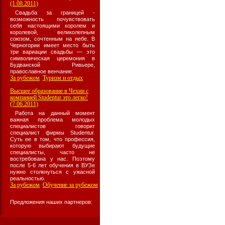
(1.08.2011)
Свадьба за границей -
возможность почувствовать
себя настоящими королем и
королевой, великолепным
союзом, сочтенным на небе. В
Черногории имеет место быть
три вариации свадьбы — это
символическая церемония в
Будванской Ривьере,
православное венчание.
За рубежом
Туризм и отдых
:
Высшее образование в Чехии с
компанией Studentur это легко!
(7.06.2011)
Работа на данный момент
важная проблема молодых
специалистов говорит
специалист фирмы Studentur.
Суть ее в том, что профессия,
которую выбирают будущие
специалисты, часто не
востребована у нас. Поэтому
после 5-6 лет обучения в ВУЗе
нужно столкнуться с ужасной
реальностью.
За рубежом
Обучение за рубежом
:
Предложения наших партнеров: