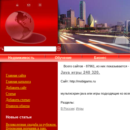
Недвижимость
Обучение
Бизнес
Всего сайтов - 87961, из них показывается - 
Java игры 240 320.
Главная сайта
Главная каталога
Сайт: http://mobigams.ru
Добавить сайт
Статьи
мультискрин java или игры подходящие ко вс
Добавить статью
Разделы:
Правила обмена
В России
:
Игры
Новые статьи
Великолепная свадьба за рубежом.
Церемония венчания в раю.