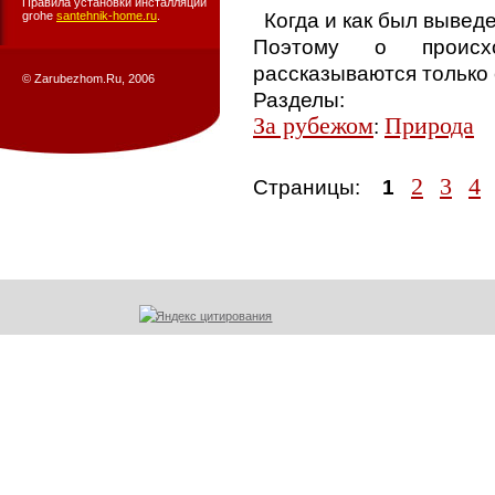
Правила установки инсталляции
Когда и как был выведе
grohe
santehnik-home.ru
.
Поэтому о происх
рассказываются только 
© Zarubezhom.Ru, 2006
Разделы:
За рубежом
Природа
:
2
3
4
Страницы:
1