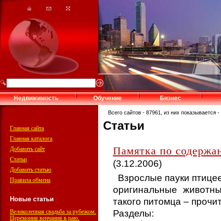
Недвижимость
Обучение
Бизнес
Всего сайтов - 87961, из них показывается - 
Статьи
Главная сайта
Главная каталога
Памятка по содержа
Добавить сайт
Статьи
(3.12.2006)
Добавить статью
Взрослые пауки птице
Правила обмена
оригинальные животны
Новые статьи
такого питомца – прочит
Разделы:
Великолепная свадьба за рубежом.
Церемония венчания в раю.