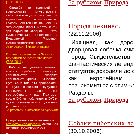
За рубежом
Природа
:
(1.08.2011)
Свадьба за границей -
возможность почувствовать
себя настоящими королем и
королевой, великолепным
союзом, сочтенным на небе. В
Порода пекинес.
Черногории имеет место быть
три вариации свадьбы — это
(22.11.2006)
символическая церемония в
Будванской Ривьере,
Изящная, как доро
православное венчание.
За рубежом
Туризм и отдых
:
дворцовая собачка сч
Высшее образование в Чехии с
пород. Свидетельства
компанией Studentur это легко!
(7.06.2011)
фантастических легенд 
Работа на данный момент
статуэток доходили до 
важная проблема молодых
специалистов говорит
как европейцам в
специалист фирмы Studentur.
Суть ее в том, что профессия,
познакомиться с этим 
которую выбирают будущие
специалисты, часто не
Разделы:
востребована у нас. Поэтому
За рубежом
Природа
:
после 5-6 лет обучения в ВУЗе
нужно столкнуться с ужасной
реальностью.
За рубежом
Обучение за рубежом
:
Предложения наших партнеров:
Собаки тибетских л
http://www.voscopran.ru
домашнее
лечение трофических язв.
(30.10.2006)