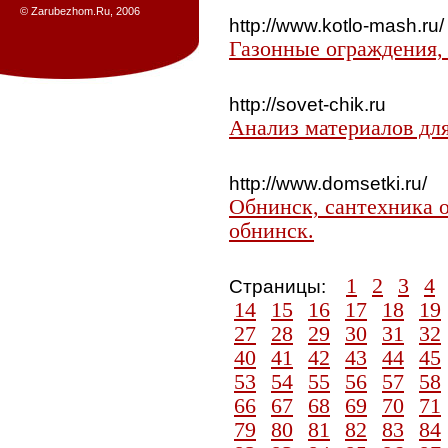
© Zarubezhom.Ru, 2006
http://www.kotlo-mash.ru/
Газонные ограждения,
http://sovet-chik.ru
Анализ материалов для
http://www.domsetki.ru/
Обнинск, сантехника о
обнинск.
1
2
3
4
Страницы:
14
15
16
17
18
19
27
28
29
30
31
32
40
41
42
43
44
45
53
54
55
56
57
58
66
67
68
69
70
71
79
80
81
82
83
84