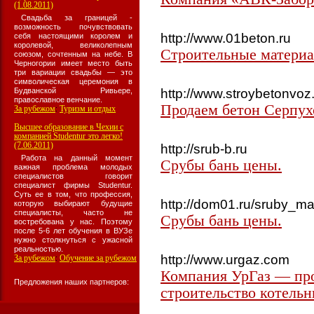
(1.08.2011)
Свадьба за границей -
возможность почувствовать
http://www.01beton.ru
себя настоящими королем и
королевой, великолепным
Строительные матери
союзом, сочтенным на небе. В
Черногории имеет место быть
три вариации свадьбы — это
символическая церемония в
http://www.stroybetonvoz.
Будванской Ривьере,
православное венчание.
Продаем бетон Серпухо
За рубежом
Туризм и отдых
:
Высшее образование в Чехии с
компанией Studentur это легко!
(7.06.2011)
http://srub-b.ru
Работа на данный момент
Срубы бань цены.
важная проблема молодых
специалистов говорит
специалист фирмы Studentur.
Суть ее в том, что профессия,
http://dom01.ru/sruby_m
которую выбирают будущие
специалисты, часто не
Срубы бань цены.
востребована у нас. Поэтому
после 5-6 лет обучения в ВУЗе
нужно столкнуться с ужасной
реальностью.
http://www.urgaz.com
За рубежом
Обучение за рубежом
:
Компания УрГаз — пр
Предложения наших партнеров:
строительство котельн