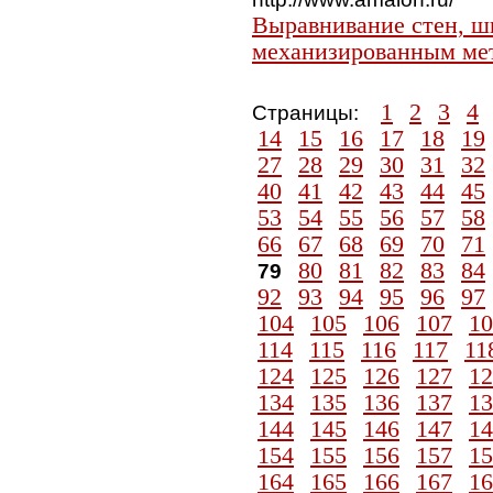
Выравнивание стен, ш
механизированным ме
1
2
3
4
Страницы:
14
15
16
17
18
19
27
28
29
30
31
32
40
41
42
43
44
45
53
54
55
56
57
58
66
67
68
69
70
71
80
81
82
83
84
79
92
93
94
95
96
97
104
105
106
107
10
114
115
116
117
11
124
125
126
127
12
134
135
136
137
13
144
145
146
147
14
154
155
156
157
15
164
165
166
167
16