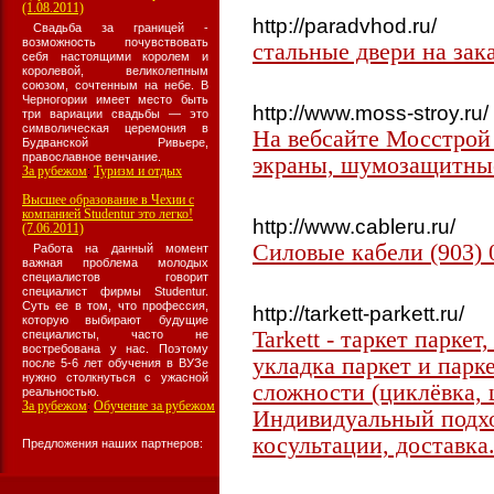
(1.08.2011)
http://paradvhod.ru/
Свадьба за границей -
возможность почувствовать
стальные двери на зак
себя настоящими королем и
королевой, великолепным
союзом, сочтенным на небе. В
Черногории имеет место быть
http://www.moss-stroy.ru/
три вариации свадьбы — это
символическая церемония в
На вебсайте Мосстро
Будванской Ривьере,
православное венчание.
экраны, шумозащитные
За рубежом
Туризм и отдых
:
Высшее образование в Чехии с
компанией Studentur это легко!
http://www.cableru.ru/
(7.06.2011)
Силовые кабели (903) 
Работа на данный момент
важная проблема молодых
специалистов говорит
специалист фирмы Studentur.
Суть ее в том, что профессия,
http://tarkett-parkett.ru/
которую выбирают будущие
Tarkett - таркет парке
специалисты, часто не
востребована у нас. Поэтому
укладка паркет и пар
после 5-6 лет обучения в ВУЗе
нужно столкнуться с ужасной
сложности (циклёвка, 
реальностью.
За рубежом
Обучение за рубежом
:
Индивидуальный подхо
косультации, доставка
Предложения наших партнеров: