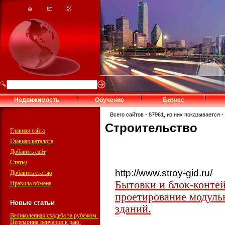
Недвижимость
Обучение
Бизнес
Всего сайтов - 87961, из них показывается - 
Строительство
Главная сайта
Главная каталога
Добавить сайт
Статьи
http://www.stroy-gid.ru/
Добавить статью
Бытовки и блок-контей
Правила обмена
проетирование модуль
Новые статьи
зданий.
Великолепная свадьба за рубежом.
Церемония венчания в раю.