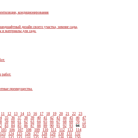
вентиляции, кондиционирования
ландшафтный дизайн своего участка, зимние сады,
 и материалы для сада.
от.
 работ.
нтные преимущества.
11
12
13
14
15
16
17
18
19
20
21
22
23
4
35
36
37
38
39
40
41
42
43
44
45
46
47
8
59
60
61
62
63
64
65
66
67
68
69
70
71
2
83
84
85
86
87
88
89
90
91
92
93
95
94
105
106
107
108
109
110
111
112
113
114
123
124
125
126
127
128
129
130
131
132
141
142
143
144
145
146
147
148
149
150