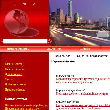
Недвижимость
Обучение
Бизнес
Всего сайтов - 87961, из них показывается - 
Строительство
Главная сайта
Главная каталога
Добавить сайт
http://consis.ru/
Магазины в торговых центрах под ключ: по
Статьи
консультации и обслуживание.
Добавить статью
Правила обмена
http://www.city-cable.ru/
Поставка кабелей и кабельной продукции
Новые статьи
http://elit-parkett.ru
Подбор экзотический штучный паркет. Масс
Великолепная свадьба за рубежом.
древесины в фирме Экзотик Паркет.
Церемония венчания в раю.