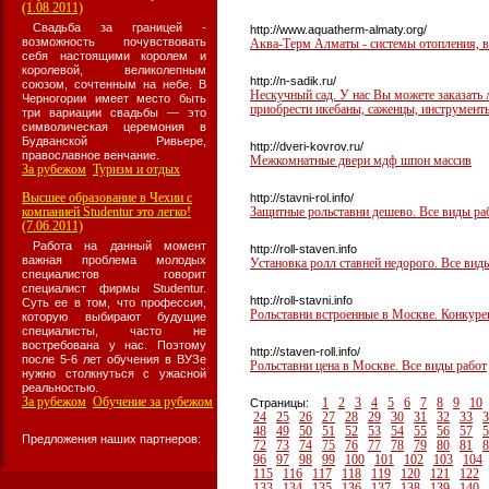
(1.08.2011)
Свадьба за границей -
http://www.aquatherm-almaty.org/
возможность почувствовать
Аква-Терм Алматы - системы отопления, 
себя настоящими королем и
королевой, великолепным
http://n-sadik.ru/
союзом, сочтенным на небе. В
Нескучный сад. У нас Вы можете заказать 
Черногории имеет место быть
приобрести икебаны, саженцы, инструменты
три вариации свадьбы — это
символическая церемония в
Будванской Ривьере,
http://dveri-kovrov.ru/
православное венчание.
Межкомнатные двери мдф шпон массив
За рубежом
Туризм и отдых
:
Высшее образование в Чехии с
http://stavni-rol.info/
компанией Studentur это легко!
Защитные рольставни дешево. Все виды раб
(7.06.2011)
Работа на данный момент
http://roll-staven.info
важная проблема молодых
Установка ролл ставней недорого. Все виды
специалистов говорит
специалист фирмы Studentur.
http://roll-stavni.info
Суть ее в том, что профессия,
Рольставни встроенные в Москве. Конкуре
которую выбирают будущие
специалисты, часто не
востребована у нас. Поэтому
http://staven-roll.info/
после 5-6 лет обучения в ВУЗе
Рольставни цена в Москве. Все виды работ
нужно столкнуться с ужасной
реальностью.
За рубежом
Обучение за рубежом
:
1
2
3
4
5
6
7
8
9
10
Страницы:
24
25
26
27
28
29
30
31
32
33
3
48
49
50
51
52
53
54
55
56
57
5
Предложения наших партнеров:
72
73
74
75
76
77
78
79
80
81
8
96
97
98
99
100
101
102
103
104
115
116
117
118
119
120
121
122
133
134
135
136
137
138
139
140