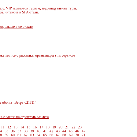
. VIP и деловой туризм, индивидуальные туры,
а, интенсив и SPA отели.
ки, закаленное стекло
етинг, смс-рассылка, организация sms сервисов,
ие обои в `Ветра-СИТИ`
ие заказа на строительные леса
11
12
13
14
15
16
17
18
19
20
21
22
23
4
35
36
37
38
39
40
41
42
43
44
45
46
47
8
59
60
61
62
63
64
65
66
67
68
69
70
71