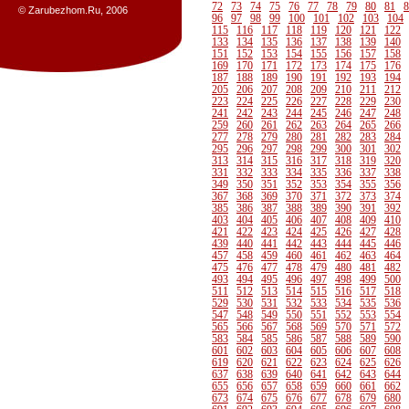
72
73
74
75
76
77
78
79
80
81
8
© Zarubezhom.Ru, 2006
96
97
98
99
100
101
102
103
104
115
116
117
118
119
120
121
122
133
134
135
136
137
138
139
140
151
152
153
154
155
156
157
158
169
170
171
172
173
174
175
176
187
188
189
190
191
192
193
194
205
206
207
208
209
210
211
212
223
224
225
226
227
228
229
230
241
242
243
244
245
246
247
248
259
260
261
262
263
264
265
266
277
278
279
280
281
282
283
284
295
296
297
298
299
300
301
302
313
314
315
316
317
318
319
320
331
332
333
334
335
336
337
338
349
350
351
352
353
354
355
356
367
368
369
370
371
372
373
374
385
386
387
388
389
390
391
392
403
404
405
406
407
408
409
410
421
422
423
424
425
426
427
428
439
440
441
442
443
444
445
446
457
458
459
460
461
462
463
464
475
476
477
478
479
480
481
482
493
494
495
496
497
498
499
500
511
512
513
514
515
516
517
518
529
530
531
532
533
534
535
536
547
548
549
550
551
552
553
554
565
566
567
568
569
570
571
572
583
584
585
586
587
588
589
590
601
602
603
604
605
606
607
608
619
620
621
622
623
624
625
626
637
638
639
640
641
642
643
644
655
656
657
658
659
660
661
662
673
674
675
676
677
678
679
680