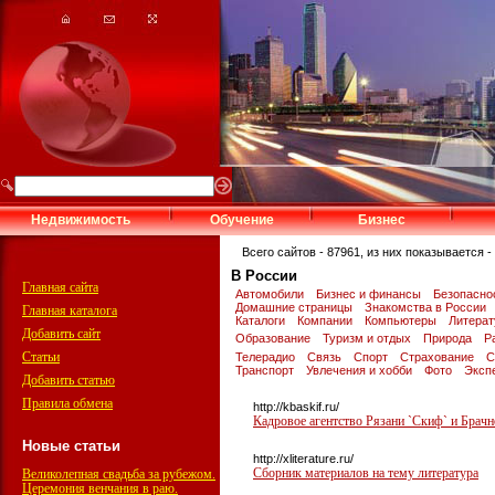
Недвижимость
Обучение
Бизнес
Всего сайтов - 87961, из них показывается - 
В России
Главная сайта
Автомобили
Бизнес и финансы
Безопасно
Домашние страницы
Знакомства в России
Главная каталога
Каталоги
Компании
Компьютеры
Литера
Добавить сайт
Образование
Туризм и отдых
Природа
Р
Статьи
Телерадио
Связь
Спорт
Страхование
С
Транспорт
Увлечения и хобби
Фото
Эксп
Добавить статью
Правила обмена
http://kbaskif.ru/
Кадровое агентство Рязани `Скиф` и Брачно
Новые статьи
http://xliterature.ru/
Сборник материалов на тему литература
Великолепная свадьба за рубежом.
Церемония венчания в раю.