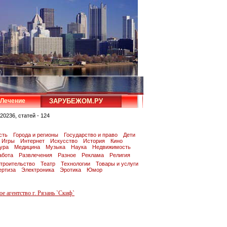
Лечение
ЗАРУБЕЖОМ.РУ
20236, статей - 124
сть
Города и регионы
Государство и право
Дети
Игры
Интернет
Искусство
История
Кино
тура
Медицина
Музыка
Наука
Недвижимость
абота
Развлечения
Разное
Реклама
Религия
троительство
Театр
Технологии
Товары и услуги
ертиза
Электроника
Эротика
Юмор
е агентство г. Рязань `Скиф`