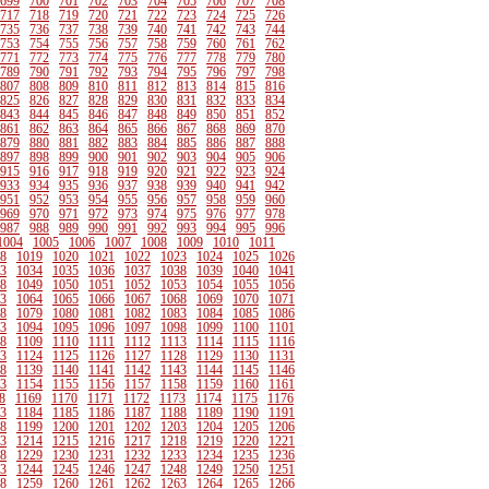
699
700
701
702
703
704
705
706
707
708
717
718
719
720
721
722
723
724
725
726
735
736
737
738
739
740
741
742
743
744
753
754
755
756
757
758
759
760
761
762
771
772
773
774
775
776
777
778
779
780
789
790
791
792
793
794
795
796
797
798
807
808
809
810
811
812
813
814
815
816
825
826
827
828
829
830
831
832
833
834
843
844
845
846
847
848
849
850
851
852
861
862
863
864
865
866
867
868
869
870
879
880
881
882
883
884
885
886
887
888
897
898
899
900
901
902
903
904
905
906
915
916
917
918
919
920
921
922
923
924
933
934
935
936
937
938
939
940
941
942
951
952
953
954
955
956
957
958
959
960
969
970
971
972
973
974
975
976
977
978
987
988
989
990
991
992
993
994
995
996
1004
1005
1006
1007
1008
1009
1010
1011
8
1019
1020
1021
1022
1023
1024
1025
1026
3
1034
1035
1036
1037
1038
1039
1040
1041
8
1049
1050
1051
1052
1053
1054
1055
1056
3
1064
1065
1066
1067
1068
1069
1070
1071
8
1079
1080
1081
1082
1083
1084
1085
1086
3
1094
1095
1096
1097
1098
1099
1100
1101
8
1109
1110
1111
1112
1113
1114
1115
1116
3
1124
1125
1126
1127
1128
1129
1130
1131
8
1139
1140
1141
1142
1143
1144
1145
1146
3
1154
1155
1156
1157
1158
1159
1160
1161
8
1169
1170
1171
1172
1173
1174
1175
1176
3
1184
1185
1186
1187
1188
1189
1190
1191
8
1199
1200
1201
1202
1203
1204
1205
1206
3
1214
1215
1216
1217
1218
1219
1220
1221
8
1229
1230
1231
1232
1233
1234
1235
1236
3
1244
1245
1246
1247
1248
1249
1250
1251
8
1259
1260
1261
1262
1263
1264
1265
1266