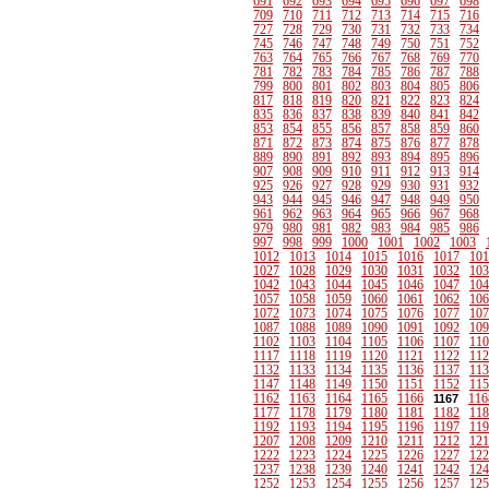
691
692
693
694
695
696
697
698
709
710
711
712
713
714
715
716
727
728
729
730
731
732
733
734
745
746
747
748
749
750
751
752
763
764
765
766
767
768
769
770
781
782
783
784
785
786
787
788
799
800
801
802
803
804
805
806
817
818
819
820
821
822
823
824
835
836
837
838
839
840
841
842
853
854
855
856
857
858
859
860
871
872
873
874
875
876
877
878
889
890
891
892
893
894
895
896
907
908
909
910
911
912
913
914
925
926
927
928
929
930
931
932
943
944
945
946
947
948
949
950
961
962
963
964
965
966
967
968
979
980
981
982
983
984
985
986
997
998
999
1000
1001
1002
1003
1012
1013
1014
1015
1016
1017
101
1027
1028
1029
1030
1031
1032
103
1042
1043
1044
1045
1046
1047
104
1057
1058
1059
1060
1061
1062
106
1072
1073
1074
1075
1076
1077
107
1087
1088
1089
1090
1091
1092
109
1102
1103
1104
1105
1106
1107
110
1117
1118
1119
1120
1121
1122
112
1132
1133
1134
1135
1136
1137
113
1147
1148
1149
1150
1151
1152
115
1162
1163
1164
1165
1166
116
1167
1177
1178
1179
1180
1181
1182
118
1192
1193
1194
1195
1196
1197
119
1207
1208
1209
1210
1211
1212
121
1222
1223
1224
1225
1226
1227
122
1237
1238
1239
1240
1241
1242
124
1252
1253
1254
1255
1256
1257
125