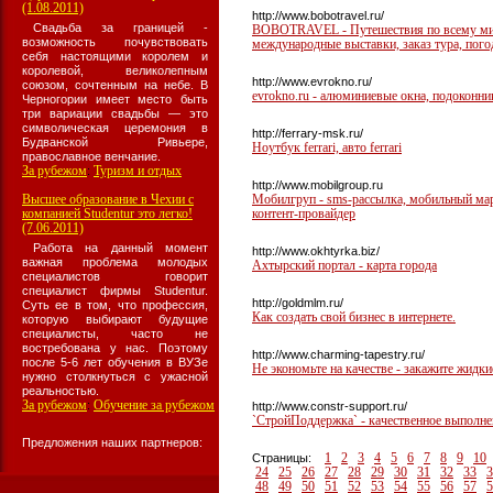
(1.08.2011)
http://www.bobotravel.ru/
Свадьба за границей -
BOBOTRAVEL - Путешествия по всему миру
возможность почувствовать
международные выставки, заказ тура, погод
себя настоящими королем и
королевой, великолепным
http://www.evrokno.ru/
союзом, сочтенным на небе. В
evrokno.ru - алюминиевые окна, подоконни
Черногории имеет место быть
три вариации свадьбы — это
символическая церемония в
http://ferrary-msk.ru/
Будванской Ривьере,
Ноутбук ferrari, авто ferrari
православное венчание.
За рубежом
Туризм и отдых
:
http://www.mobilgroup.ru
Высшее образование в Чехии с
Мобилгруп - sms-рассылка, мобильный марк
компанией Studentur это легко!
контент-провайдер
(7.06.2011)
Работа на данный момент
http://www.okhtyrka.biz/
важная проблема молодых
Ахтырский портал - карта города
специалистов говорит
специалист фирмы Studentur.
http://goldmlm.ru/
Суть ее в том, что профессия,
Как создать свой бизнес в интернете.
которую выбирают будущие
специалисты, часто не
востребована у нас. Поэтому
http://www.charming-tapestry.ru/
после 5-6 лет обучения в ВУЗе
Не экономьте на качестве - закажите жидк
нужно столкнуться с ужасной
реальностью.
За рубежом
Обучение за рубежом
:
http://www.constr-support.ru/
`СтройПоддержка` - качественное выполнен
Предложения наших партнеров:
1
2
3
4
5
6
7
8
9
10
Страницы:
24
25
26
27
28
29
30
31
32
33
3
48
49
50
51
52
53
54
55
56
57
5