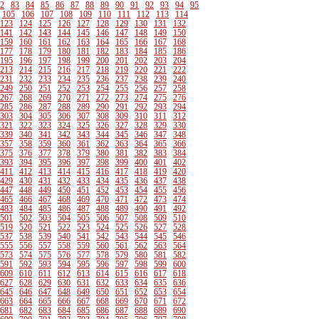
2
83
84
85
86
87
88
89
90
91
92
93
94
95
105
106
107
108
109
110
111
112
113
114
123
124
125
126
127
128
129
130
131
132
141
142
143
144
145
146
147
148
149
150
159
160
161
162
163
164
165
166
167
168
177
178
179
180
181
182
183
184
185
186
195
196
197
198
199
200
201
202
203
204
213
214
215
216
217
218
219
220
221
222
231
232
233
234
235
236
237
238
239
240
249
250
251
252
253
254
255
256
257
258
267
268
269
270
271
272
273
274
275
276
285
286
287
288
289
290
291
292
293
294
303
304
305
306
307
308
309
310
311
312
321
322
323
324
325
326
327
328
329
330
339
340
341
342
343
344
345
346
347
348
357
358
359
360
361
362
363
364
365
366
375
376
377
378
379
380
381
382
383
384
393
394
395
396
397
398
399
400
401
402
411
412
413
414
415
416
417
418
419
420
429
430
431
432
433
434
435
436
437
438
447
448
449
450
451
452
453
454
455
456
465
466
467
468
469
470
471
472
473
474
483
484
485
486
487
488
489
490
491
492
501
502
503
504
505
506
507
508
509
510
519
520
521
522
523
524
525
526
527
528
537
538
539
540
541
542
543
544
545
546
555
556
557
558
559
560
561
562
563
564
573
574
575
576
577
578
579
580
581
582
591
592
593
594
595
596
597
598
599
600
609
610
611
612
613
614
615
616
617
618
627
628
629
630
631
632
633
634
635
636
645
646
647
648
649
650
651
652
653
654
663
664
665
666
667
668
669
670
671
672
681
682
683
684
685
686
687
688
689
690