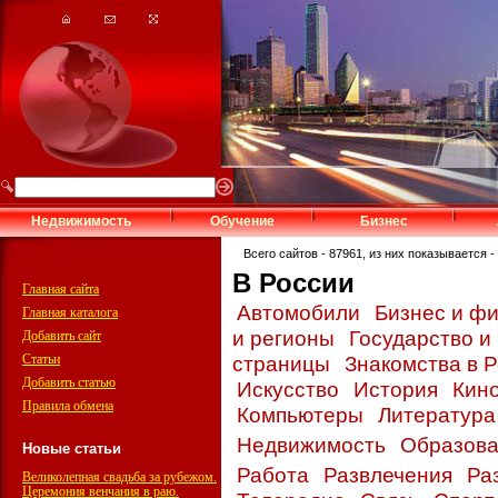
Недвижимость
Обучение
Бизнес
Всего сайтов - 87961, из них показывается - 
В России
Главная сайта
Автомобили
Бизнес и ф
Главная каталога
и регионы
Государство и
Добавить сайт
Статьи
страницы
Знакомства в 
Добавить статью
Искусство
История
Кин
Правила обмена
Компьютеры
Литератур
Недвижимость
Образов
Новые статьи
Работа
Развлечения
Ра
Великолепная свадьба за рубежом.
Церемония венчания в раю.