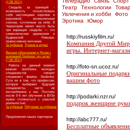
Телерадио
Связь
Спор
(1.08.2011)
Театр
Технологии
Товар
Свадьба за границей -
возможность почувствовать
Увлечения и хобби
Фото
себя настоящими королем и
королевой, великолепным
Эротика
Юмор
союзом, сочтенным на небе. В
Черногории имеет место быть
три вариации свадьбы — это
символическая церемония в
http://russkiyfilm.ru/
Будванской Ривьере,
православное венчание.
Компания Другой Мир
За рубежом
Туризм и отдых
:
игры. Интернет-магази
Высшее образование в Чехии с
компанией Studentur это легко!
(7.06.2011)
http://foto-sn.ucoz.ru/
Работа на данный момент
важная проблема молодых
Оригинальные подарки 
специалистов говорит
специалист фирмы Studentur.
вашим фото
Суть ее в том, что профессия,
которую выбирают будущие
специалисты, часто не
востребована у нас. Поэтому
http://podarki.nzr.ru/
после 5-6 лет обучения в ВУЗе
нужно столкнуться с ужасной
подарок женщине рук
реальностью.
За рубежом
Обучение за рубежом
:
Предложения наших партнеров:
http://abc777.ru/
Бесплатные объявлени