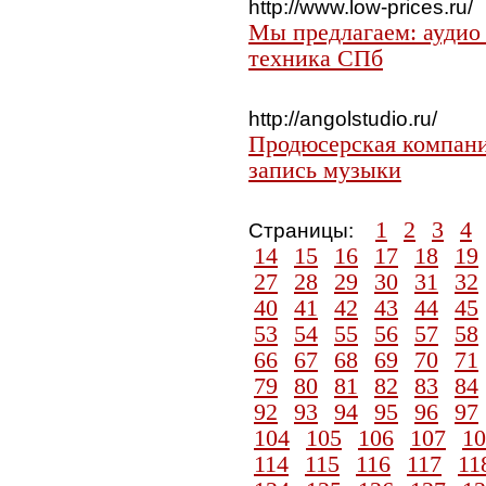
http://www.low-prices.ru/
Мы предлагаем: аудио 
техника СПб
http://angolstudio.ru/
Продюсерская компани
запись музыки
1
2
3
4
Страницы:
14
15
16
17
18
19
27
28
29
30
31
32
40
41
42
43
44
45
53
54
55
56
57
58
66
67
68
69
70
71
79
80
81
82
83
84
92
93
94
95
96
97
104
105
106
107
10
114
115
116
117
11