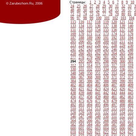
1
2
3
4
5
6
7
8
9
10
Страницы:
© Zarubezhom.Ru, 2006
24
25
26
27
28
29
30
31
32
33
3
48
49
50
51
52
53
54
55
56
57
5
72
73
74
75
76
77
78
79
80
81
8
96
97
98
99
100
101
102
103
104
115
116
117
118
119
120
121
122
133
134
135
136
137
138
139
140
151
152
153
154
155
156
157
158
169
170
171
172
173
174
175
176
187
188
189
190
191
192
193
194
205
206
207
208
209
210
211
212
223
224
225
226
227
228
229
230
241
242
243
244
245
246
247
248
259
260
261
262
263
264
265
266
277
278
279
280
281
282
283
284
295
296
297
298
299
300
301
294
312
313
314
315
316
317
318
319
330
331
332
333
334
335
336
337
348
349
350
351
352
353
354
355
366
367
368
369
370
371
372
373
384
385
386
387
388
389
390
391
402
403
404
405
406
407
408
409
420
421
422
423
424
425
426
427
438
439
440
441
442
443
444
445
456
457
458
459
460
461
462
463
474
475
476
477
478
479
480
481
492
493
494
495
496
497
498
499
510
511
512
513
514
515
516
517
528
529
530
531
532
533
534
535
546
547
548
549
550
551
552
553
564
565
566
567
568
569
570
571
582
583
584
585
586
587
588
589
600
601
602
603
604
605
606
607
618
619
620
621
622
623
624
625