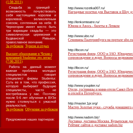
(1.08.2011)
Свадьба за границей -
http://www.rozetka007.ru/
возможность почувствовать
Наградные розетки для Выставок и Шоу дл
себя настоящими королем и
королевой, великолепным
http://lenkomteatre.ru/
союзом, сочтенным на небе. В
Юнона и Авось - билеты в Ленком
Черногории имеет место быть
три вариации свадьбы — это
символическая церемония в
http://www.ubo.ru/
Будванской Ривьере,
Семинары Екатеринбурга на портале ubo.ru
православное венчание.
За рубежом
Туризм и отдых
:
http://lbcon.ru/
Высшее образование в Чехии с
Регистрация фирм, ООО и ЗАО. Юридически
компанией Studentur это легко!
сопровождение и аудит. Вопросы недвижим
(7.06.2011)
Работа на данный момент
http://lbcon.ru/
важная проблема молодых
Регистрация фирм, ООО и ЗАО. Юридически
специалистов говорит
сопровождение и аудит. Вопросы недвижим
специалист фирмы Studentur.
Суть ее в том, что профессия,
http://www.youpiter.ru/
которую выбирают будущие
Отели, гостиницы и мини-отели Санкт-Пет
специалисты, часто не
и отелей в Петербурге.
востребована у нас. Поэтому
после 5-6 лет обучения в ВУЗе
нужно столкнуться с ужасной
http://master.1pr.org/
реальностью.
Мастер Золотые руки - служба домашнего 
За рубежом
Обучение за рубежом
:
http://www.nadom.biz/
Предложения наших партнеров:
Доставка, доставка Москва. Курьерская дос
Рейтинг сайтов о доставке nadom.biz