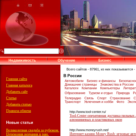
Недвижимость
Обучение
Бизнес
Всего сайтов - 87961, из них показывается - 
В России
Главная сайта
Автомобили
Бизнес и финансы
Безопасно
Домашние страницы
Знакомства в России
Главная каталога
Каталоги
Компании
Компьютеры
Литера
Добавить сайт
Образование
Туризм и отдых
Природа
Р
Статьи
Телерадио
Связь
Спорт
Страхование
С
Транспорт
Увлечения и хобби
Фото
Эксп
Добавить статью
Правила обмена
http://www.tool-center.ru/
Tool-Center оперативная доставка пильных 
алюминиевых и пластиковых окон
Новые статьи
Великолепная свадьба за рубежом.
http://www.moneyrush.net/
Интернет казино Money Rush: игровые авто
Церемония венчания в раю.