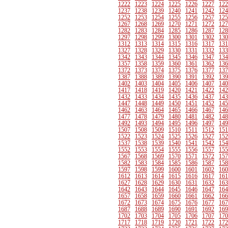
1222
1223
1224
1225
1226
1227
122
1237
1238
1239
1240
1241
1242
124
1252
1253
1254
1255
1256
1257
125
1267
1268
1269
1270
1271
1272
127
1282
1283
1284
1285
1286
1287
128
1297
1298
1299
1300
1301
1302
130
1312
1313
1314
1315
1316
1317
131
1327
1328
1329
1330
1331
1332
133
1342
1343
1344
1345
1346
1347
134
1357
1358
1359
1360
1361
1362
136
1372
1373
1374
1375
1376
1377
137
1387
1388
1389
1390
1391
1392
139
1402
1403
1404
1405
1406
1407
140
1417
1418
1419
1420
1421
1422
142
1432
1433
1434
1435
1436
1437
143
1447
1448
1449
1450
1451
1452
145
1462
1463
1464
1465
1466
1467
146
1477
1478
1479
1480
1481
1482
148
1492
1493
1494
1495
1496
1497
149
1507
1508
1509
1510
1511
1512
151
1522
1523
1524
1525
1526
1527
152
1537
1538
1539
1540
1541
1542
154
1552
1553
1554
1555
1556
1557
155
1567
1568
1569
1570
1571
1572
157
1582
1583
1584
1585
1586
1587
158
1597
1598
1599
1600
1601
1602
160
1612
1613
1614
1615
1616
1617
161
1627
1628
1629
1630
1631
1632
163
1642
1643
1644
1645
1646
1647
164
1657
1658
1659
1660
1661
1662
166
1672
1673
1674
1675
1676
1677
167
1687
1688
1689
1690
1691
1692
169
1702
1703
1704
1705
1706
1707
170
1717
1718
1719
1720
1721
1722
172