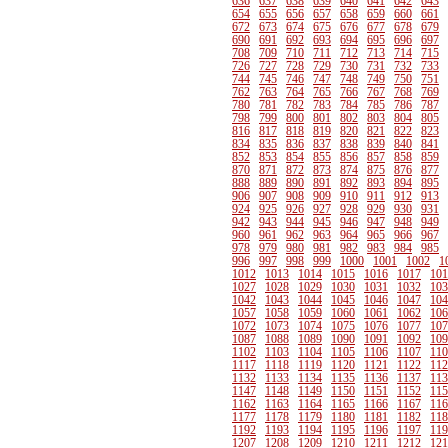
636
637
638
639
640
641
642
643
654
655
656
657
658
659
660
661
672
673
674
675
676
677
678
679
690
691
692
693
694
695
696
697
708
709
710
711
712
713
714
715
726
727
728
729
730
731
732
733
744
745
746
747
748
749
750
751
762
763
764
765
766
767
768
769
780
781
782
783
784
785
786
787
798
799
800
801
802
803
804
805
816
817
818
819
820
821
822
823
834
835
836
837
838
839
840
841
852
853
854
855
856
857
858
859
870
871
872
873
874
875
876
877
888
889
890
891
892
893
894
895
906
907
908
909
910
911
912
913
924
925
926
927
928
929
930
931
942
943
944
945
946
947
948
949
960
961
962
963
964
965
966
967
978
979
980
981
982
983
984
985
996
997
998
999
1000
1001
1002
1
1012
1013
1014
1015
1016
1017
101
1027
1028
1029
1030
1031
1032
103
1042
1043
1044
1045
1046
1047
104
1057
1058
1059
1060
1061
1062
106
1072
1073
1074
1075
1076
1077
107
1087
1088
1089
1090
1091
1092
109
1102
1103
1104
1105
1106
1107
110
1117
1118
1119
1120
1121
1122
112
1132
1133
1134
1135
1136
1137
113
1147
1148
1149
1150
1151
1152
115
1162
1163
1164
1165
1166
1167
116
1177
1178
1179
1180
1181
1182
118
1192
1193
1194
1195
1196
1197
119
1207
1208
1209
1210
1211
1212
121