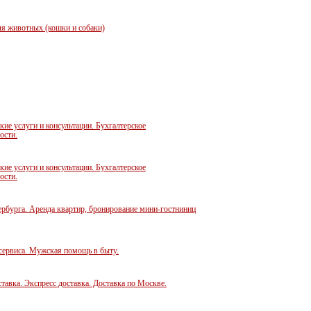
я животных (кошки и собаки)
е услуги и консультации. Бухгалтерское
ости.
е услуги и консультации. Бухгалтерское
ости.
ербурга. Аренда квартир, бронирование мини-гостниниц
сервиса. Мужская помощь в быту.
тавка. Экспресс доставка. Доставка по Москве.