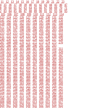
11
12
13
14
15
16
17
18
19
20
21
22
23
4
35
36
37
38
39
40
41
42
43
44
45
46
47
8
59
60
61
62
63
64
65
66
67
68
69
70
71
2
83
84
85
86
87
88
89
90
91
92
93
94
95
105
106
107
108
109
110
111
112
113
114
123
124
125
126
127
128
129
130
131
132
141
142
143
144
145
146
147
148
149
150
159
160
161
162
163
164
165
166
167
168
177
178
179
180
181
182
183
184
185
186
195
196
197
198
199
200
201
202
203
204
213
214
215
216
217
218
219
220
221
222
231
232
233
234
235
236
237
238
239
240
249
250
251
252
253
254
255
256
257
258
267
268
269
270
271
272
273
274
275
276
285
286
287
288
289
290
291
292
293
302
303
304
305
306
307
308
309
310
311
320
321
322
323
324
325
326
327
328
329
338
339
340
341
342
343
344
345
346
347
356
357
358
359
360
361
362
363
364
365
374
375
376
377
378
379
380
381
382
383
392
393
394
395
396
397
398
399
400
401
410
411
412
413
414
415
416
417
418
419
428
429
430
431
432
433
434
435
436
437
446
447
448
449
450
451
452
453
454
455
464
465
466
467
468
469
470
471
472
473
482
483
484
485
486
487
488
489
490
491
500
501
502
503
504
505
506
507
508
509
518
519
520
521
522
523
524
525
526
527
536
537
538
539
540
541
542
543
544
545
554
555
556
557
558
559
560
561
562
563
572
573
574
575
576
577
578
579
580
581
590
591
592
593
594
595
596
597
598
599
608
609
610
611
612
613
614
615
616
617
626
627
628
629
630
631
632
633
634
635