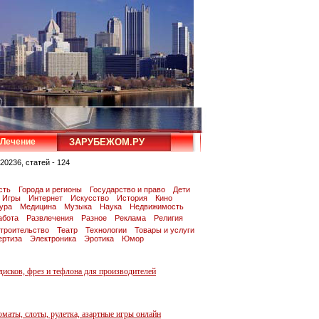
Лечение
ЗАРУБЕЖОМ.РУ
20236, статей - 124
сть
Города и регионы
Государство и право
Дети
Игры
Интернет
Искусство
История
Кино
тура
Медицина
Музыка
Наука
Недвижимость
абота
Развлечения
Разное
Реклама
Религия
троительство
Театр
Технологии
Товары и услуги
ертиза
Электроника
Эротика
Юмор
дисков, фрез и тефлона для производителей
маты, слоты, рулетка, азартные игры онлайн