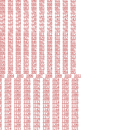
644
645
646
647
648
649
650
651
652
653
662
663
664
665
666
667
668
669
670
671
680
681
682
683
684
685
686
687
688
689
698
699
700
701
702
703
704
705
706
707
716
717
718
719
720
721
722
723
724
725
734
735
736
737
738
739
740
741
742
743
752
753
754
755
756
757
758
759
760
761
770
771
772
773
774
775
776
777
778
779
788
789
790
791
792
793
794
795
796
797
806
807
808
809
810
811
812
813
814
815
824
825
826
827
828
829
830
831
832
833
842
843
844
845
846
847
848
849
850
851
860
861
862
863
864
865
866
867
868
869
878
879
880
881
882
883
884
885
886
887
896
897
898
899
900
901
902
903
904
905
914
915
916
917
918
919
920
921
922
923
932
933
934
935
936
937
938
939
940
941
950
951
952
953
954
955
956
957
958
959
968
969
970
971
972
973
974
975
976
977
986
987
988
989
990
991
992
993
994
995
003
1004
1005
1006
1007
1008
1009
1010
1011
8
1019
1020
1021
1022
1023
1024
1025
1026
3
1034
1035
1036
1037
1038
1039
1040
1041
8
1049
1050
1051
1052
1053
1054
1055
1056
3
1064
1065
1066
1067
1068
1069
1070
1071
8
1079
1080
1081
1082
1083
1084
1085
1086
3
1094
1095
1096
1097
1098
1099
1100
1101
8
1109
1110
1111
1112
1113
1114
1115
1116
3
1124
1125
1126
1127
1128
1129
1130
1131
8
1139
1140
1141
1142
1143
1144
1145
1146
3
1154
1155
1156
1157
1158
1159
1160
1161
8
1169
1170
1171
1172
1173
1174
1175
1176
3
1184
1185
1186
1187
1188
1189
1190
1191
8
1199
1200
1201
1202
1203
1204
1205
1206
3
1214
1215
1216
1217
1218
1219
1220
1221