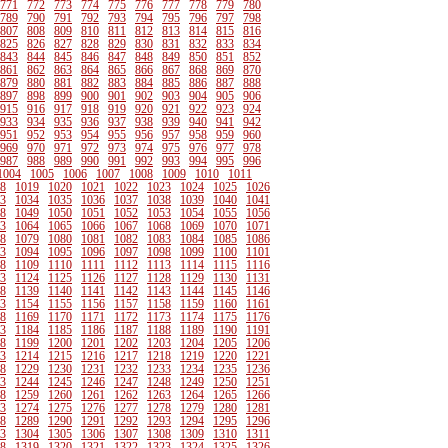
771
772
773
774
775
776
777
778
779
780
789
790
791
792
793
794
795
796
797
798
807
808
809
810
811
812
813
814
815
816
825
826
827
828
829
830
831
832
833
834
843
844
845
846
847
848
849
850
851
852
861
862
863
864
865
866
867
868
869
870
879
880
881
882
883
884
885
886
887
888
897
898
899
900
901
902
903
904
905
906
915
916
917
918
919
920
921
922
923
924
933
934
935
936
937
938
939
940
941
942
951
952
953
954
955
956
957
958
959
960
969
970
971
972
973
974
975
976
977
978
987
988
989
990
991
992
993
994
995
996
1004
1005
1006
1007
1008
1009
1010
1011
8
1019
1020
1021
1022
1023
1024
1025
1026
3
1034
1035
1036
1037
1038
1039
1040
1041
8
1049
1050
1051
1052
1053
1054
1055
1056
3
1064
1065
1066
1067
1068
1069
1070
1071
8
1079
1080
1081
1082
1083
1084
1085
1086
3
1094
1095
1096
1097
1098
1099
1100
1101
8
1109
1110
1111
1112
1113
1114
1115
1116
3
1124
1125
1126
1127
1128
1129
1130
1131
8
1139
1140
1141
1142
1143
1144
1145
1146
3
1154
1155
1156
1157
1158
1159
1160
1161
8
1169
1170
1171
1172
1173
1174
1175
1176
3
1184
1185
1186
1187
1188
1189
1190
1191
8
1199
1200
1201
1202
1203
1204
1205
1206
3
1214
1215
1216
1217
1218
1219
1220
1221
8
1229
1230
1231
1232
1233
1234
1235
1236
3
1244
1245
1246
1247
1248
1249
1250
1251
8
1259
1260
1261
1262
1263
1264
1265
1266
3
1274
1275
1276
1277
1278
1279
1280
1281
8
1289
1290
1291
1292
1293
1294
1295
1296
3
1304
1305
1306
1307
1308
1309
1310
1311
8
1319
1320
1321
1322
1323
1324
1325
1326