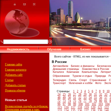
Недвижимость
Обучение
Бизнес
Всего сайтов - 87961, из них показывается - 
В России
Главная сайта
Автомобили
Бизнес и финансы
Безопасно
Домашние страницы
Знакомства в России
Главная каталога
Каталоги
Компании
Компьютеры
Литера
Добавить сайт
Образование
Туризм и отдых
Природа
Р
Статьи
Телерадио
Связь
Спорт
Страхование
С
Транспорт
Увлечения и хобби
Фото
Эксп
Добавить статью
Правила обмена
1
2
3
4
5
6
7
8
9
10
Страницы:
24
25
26
27
28
29
30
31
32
33
3
48
49
50
51
52
53
54
55
56
57
5
Новые статьи
72
73
74
75
76
77
78
79
80
81
8
96
97
98
99
100
101
102
103
104
Великолепная свадьба за рубежом.
115
116
117
118
119
120
121
122
Церемония венчания в раю.
133
134
135
136
137
138
139
140