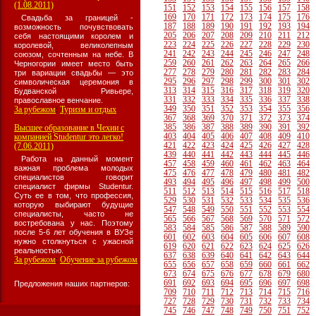
(1.08.2011)
151
152
153
154
155
156
157
158
169
170
171
172
173
174
175
176
Свадьба за границей -
187
188
189
190
191
192
193
194
возможность почувствовать
205
206
207
208
209
210
211
212
себя настоящими королем и
223
224
225
226
227
228
229
230
королевой, великолепным
241
242
243
244
245
246
247
248
союзом, сочтенным на небе. В
259
260
261
262
263
264
265
266
Черногории имеет место быть
277
278
279
280
281
282
283
284
три вариации свадьбы — это
295
296
297
298
299
300
301
302
символическая церемония в
313
314
315
316
317
318
319
320
Будванской Ривьере,
331
332
333
334
335
336
337
338
православное венчание.
349
350
351
352
353
354
355
356
За рубежом
Туризм и отдых
:
367
368
369
370
371
372
373
374
385
386
387
388
389
390
391
392
Высшее образование в Чехии с
403
404
405
406
407
408
409
410
компанией Studentur это легко!
421
422
423
424
425
426
427
428
(7.06.2011)
439
440
441
442
443
444
445
446
Работа на данный момент
457
458
459
460
461
462
463
464
важная проблема молодых
475
476
477
478
479
480
481
482
специалистов говорит
493
494
495
496
497
498
499
500
специалист фирмы Studentur.
511
512
513
514
515
516
517
518
Суть ее в том, что профессия,
529
530
531
532
533
534
535
536
которую выбирают будущие
547
548
549
550
551
552
553
554
специалисты, часто не
565
566
567
568
569
570
571
572
востребована у нас. Поэтому
583
584
585
586
587
588
589
590
после 5-6 лет обучения в ВУЗе
601
602
603
604
605
606
607
608
нужно столкнуться с ужасной
619
620
621
622
623
624
625
626
реальностью.
637
638
639
640
641
642
643
644
За рубежом
Обучение за рубежом
:
655
656
657
658
659
660
661
662
673
674
675
676
677
678
679
680
691
692
693
694
695
696
697
698
Предложения наших партнеров:
709
710
711
712
713
714
715
716
727
728
729
730
731
732
733
734
745
746
747
748
749
750
751
752