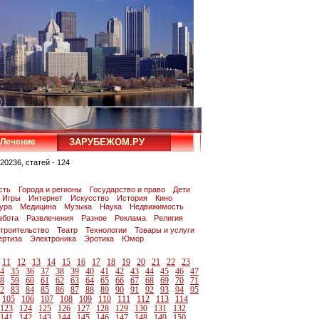
Лечение
ЗАРУБЕЖОМ.РУ
20236, статей - 124
сть
Города и регионы
Государство и право
Дети
Игры
Интернет
Искусство
История
Кино
тура
Медицина
Музыка
Наука
Недвижимость
абота
Развлечения
Разное
Реклама
Религия
троительство
Театр
Технологии
Товары и услуги
ертиза
Электроника
Эротика
Юмор
11
12
13
14
15
16
17
18
19
20
21
22
23
4
35
36
37
38
39
40
41
42
43
44
45
46
47
8
59
60
61
62
63
64
65
66
67
68
69
70
71
2
83
84
85
86
87
88
89
90
91
92
93
94
95
105
106
107
108
109
110
111
112
113
114
123
124
125
126
127
128
129
130
131
132
141
142
143
144
145
146
147
148
149
150