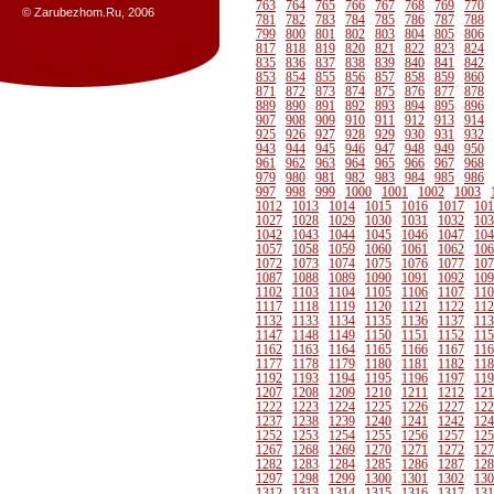
763
764
765
766
767
768
769
770
© Zarubezhom.Ru, 2006
781
782
783
784
785
786
787
788
799
800
801
802
803
804
805
806
817
818
819
820
821
822
823
824
835
836
837
838
839
840
841
842
853
854
855
856
857
858
859
860
871
872
873
874
875
876
877
878
889
890
891
892
893
894
895
896
907
908
909
910
911
912
913
914
925
926
927
928
929
930
931
932
943
944
945
946
947
948
949
950
961
962
963
964
965
966
967
968
979
980
981
982
983
984
985
986
997
998
999
1000
1001
1002
1003
1012
1013
1014
1015
1016
1017
101
1027
1028
1029
1030
1031
1032
103
1042
1043
1044
1045
1046
1047
104
1057
1058
1059
1060
1061
1062
106
1072
1073
1074
1075
1076
1077
107
1087
1088
1089
1090
1091
1092
109
1102
1103
1104
1105
1106
1107
110
1117
1118
1119
1120
1121
1122
112
1132
1133
1134
1135
1136
1137
113
1147
1148
1149
1150
1151
1152
115
1162
1163
1164
1165
1166
1167
116
1177
1178
1179
1180
1181
1182
118
1192
1193
1194
1195
1196
1197
119
1207
1208
1209
1210
1211
1212
121
1222
1223
1224
1225
1226
1227
122
1237
1238
1239
1240
1241
1242
124
1252
1253
1254
1255
1256
1257
125
1267
1268
1269
1270
1271
1272
127
1282
1283
1284
1285
1286
1287
128
1297
1298
1299
1300
1301
1302
130
1312
1313
1314
1315
1316
1317
131