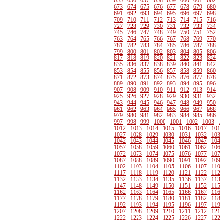
655
656
657
658
659
660
661
662
673
674
675
676
677
678
679
680
691
692
693
694
695
696
697
698
709
710
711
712
713
714
715
716
727
728
729
730
731
732
733
734
745
746
747
748
749
750
751
752
763
764
765
766
767
768
769
770
781
782
783
784
785
786
787
788
799
800
801
802
803
804
805
806
817
818
819
820
821
822
823
824
835
836
837
838
839
840
841
842
853
854
855
856
857
858
859
860
871
872
873
874
875
876
877
878
889
890
891
892
893
894
895
896
907
908
909
910
911
912
913
914
925
926
927
928
929
930
931
932
943
944
945
946
947
948
949
950
961
962
963
964
965
966
967
968
979
980
981
982
983
984
985
986
997
998
999
1000
1001
1002
1003
1012
1013
1014
1015
1016
1017
101
1027
1028
1029
1030
1031
1032
103
1042
1043
1044
1045
1046
1047
104
1057
1058
1059
1060
1061
1062
106
1072
1073
1074
1075
1076
1077
107
1087
1088
1089
1090
1091
1092
109
1102
1103
1104
1105
1106
1107
110
1117
1118
1119
1120
1121
1122
112
1132
1133
1134
1135
1136
1137
113
1147
1148
1149
1150
1151
1152
115
1162
1163
1164
1165
1166
1167
116
1177
1178
1179
1180
1181
1182
118
1192
1193
1194
1195
1196
1197
119
1207
1208
1209
1210
1211
1212
121
1222
1223
1224
1225
1226
1227
122