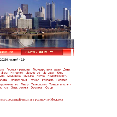
Лечение
ЗАРУБЕЖОМ.РУ
20236, статей - 124
сть
Города и регионы
Государство и право
Дети
Игры
Интернет
Искусство
История
Кино
тура
Медицина
Музыка
Наука
Недвижимость
абота
Развлечения
Разное
Реклама
Религия
троительство
Театр
Технологии
Товары и услуги
ертиза
Электроника
Эротика
Юмор
лень с доставкой оптом и в розницу по Москве и