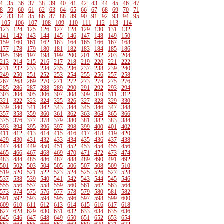
4
35
36
37
38
39
40
41
42
43
44
45
46
47
8
59
60
61
62
63
64
65
66
67
68
69
70
71
2
83
84
85
86
87
88
89
90
91
92
93
94
95
105
106
107
108
109
110
111
112
113
114
123
124
125
126
127
128
129
130
131
132
141
142
143
144
145
146
147
148
149
150
159
160
161
162
163
164
165
166
167
168
177
178
179
180
181
182
183
184
185
186
195
196
197
198
199
200
201
202
203
204
213
214
215
216
217
218
219
220
221
222
231
232
233
234
235
236
237
238
239
240
249
250
251
252
253
254
255
256
257
258
267
268
269
270
271
272
273
274
275
276
285
286
287
288
289
290
291
292
293
294
303
304
305
306
307
308
309
310
311
312
321
322
323
324
325
326
327
328
329
330
339
340
341
342
343
344
345
346
347
348
357
358
359
360
361
362
363
364
365
366
375
376
377
378
379
380
381
382
383
384
393
394
395
396
397
398
399
400
401
402
411
412
413
414
415
416
417
418
419
420
429
430
431
432
433
434
435
436
437
438
447
448
449
450
451
452
453
454
455
456
465
466
467
468
469
470
471
472
473
474
483
484
485
486
487
488
489
490
491
492
501
502
503
504
505
506
507
508
509
510
519
520
521
522
523
524
525
526
527
528
537
538
539
540
541
542
543
544
545
546
555
556
557
558
559
560
561
562
563
564
573
574
575
576
577
578
579
580
581
582
591
592
593
594
595
596
597
598
599
600
609
610
611
612
613
614
615
616
617
618
627
628
629
630
631
632
633
634
635
636
645
646
647
648
649
650
651
652
653
654