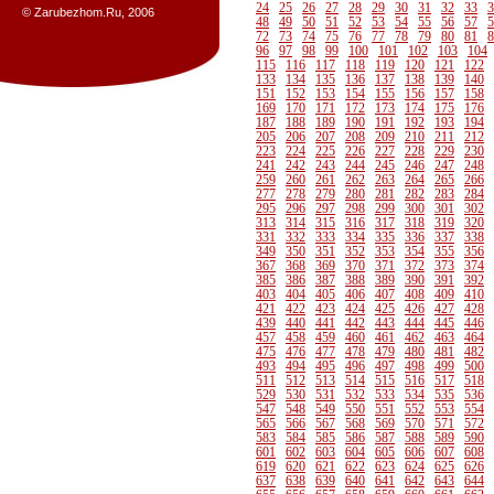
24
25
26
27
28
29
30
31
32
33
3
© Zarubezhom.Ru, 2006
48
49
50
51
52
53
54
55
56
57
5
72
73
74
75
76
77
78
79
80
81
8
96
97
98
99
100
101
102
103
104
115
116
117
118
119
120
121
122
133
134
135
136
137
138
139
140
151
152
153
154
155
156
157
158
169
170
171
172
173
174
175
176
187
188
189
190
191
192
193
194
205
206
207
208
209
210
211
212
223
224
225
226
227
228
229
230
241
242
243
244
245
246
247
248
259
260
261
262
263
264
265
266
277
278
279
280
281
282
283
284
295
296
297
298
299
300
301
302
313
314
315
316
317
318
319
320
331
332
333
334
335
336
337
338
349
350
351
352
353
354
355
356
367
368
369
370
371
372
373
374
385
386
387
388
389
390
391
392
403
404
405
406
407
408
409
410
421
422
423
424
425
426
427
428
439
440
441
442
443
444
445
446
457
458
459
460
461
462
463
464
475
476
477
478
479
480
481
482
493
494
495
496
497
498
499
500
511
512
513
514
515
516
517
518
529
530
531
532
533
534
535
536
547
548
549
550
551
552
553
554
565
566
567
568
569
570
571
572
583
584
585
586
587
588
589
590
601
602
603
604
605
606
607
608
619
620
621
622
623
624
625
626
637
638
639
640
641
642
643
644