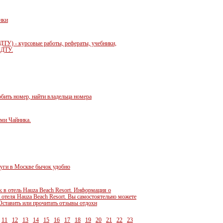
нки
У) - курсовые работы, рефераты, учебники,
ЖДТУ.
обить номер, найти владельца номера
ами Чайника.
луги в Москве бычок удобно
 в отель Hauza Beach Resort. Информация о
 отеля Hauza Beach Resort. Вы самостоятельно можете
 Оставить или прочитать отзывы отдохн
11
12
13
14
15
16
17
18
19
20
21
22
23