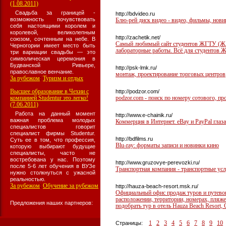
(1.08.2011)
Свадьба за границей -
http://bdvideo.ru
возможность почувствовать
Блю-рей диск видео - видео, фильмы, нови
себя настоящими королем и
королевой, великолепным
http://zachetik.net/
союзом, сочтенным на небе. В
Самый любимый сайт студентов ЖГТУ (ЖДТ
Черногории имеет место быть
лабораторные работы. Всё для студентов 
три вариации свадьбы — это
символическая церемония в
Будванской Ривьере,
http://psk-lmk.ru/
православное венчание.
монтаж, проектирование торговых центров
За рубежом
Туризм и отдых
:
Высшее образование в Чехии с
http://podzor.com/
компанией Studentur это легко!
podzor.com - поиск по номеру сотового, пр
(7.06.2011)
Работа на данный момент
http://www.e-chainik.ru/
важная проблема молодых
Коммерция в Интернет. eBay и PayPal глаз
специалистов говорит
специалист фирмы Studentur.
http://bdfilms.ru
Суть ее в том, что профессия,
Blu-ray: форматы записи и новинки кино
которую выбирают будущие
специалисты, часто не
востребована у нас. Поэтому
http://www.gruzovye-perevozki.ru/
после 5-6 лет обучения в ВУЗе
Транспортная компания - транспортные ус
нужно столкнуться с ужасной
реальностью.
За рубежом
Обучение за рубежом
:
http://hauza-beach-resort.msk.ru/
Официальный офис продаж туров и путевок
расположении, территории, номерах, пляже
Предложения наших партнеров:
подобрать тур в отель Hauza Beach Resort,
1
2
3
4
5
6
7
8
9
10
Страницы: