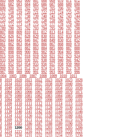
663
664
665
666
667
668
669
670
671
672
681
682
683
684
685
686
687
688
689
690
699
700
701
702
703
704
705
706
707
708
717
718
719
720
721
722
723
724
725
726
735
736
737
738
739
740
741
742
743
744
753
754
755
756
757
758
759
760
761
762
771
772
773
774
775
776
777
778
779
780
789
790
791
792
793
794
795
796
797
798
807
808
809
810
811
812
813
814
815
816
825
826
827
828
829
830
831
832
833
834
843
844
845
846
847
848
849
850
851
852
861
862
863
864
865
866
867
868
869
870
879
880
881
882
883
884
885
886
887
888
897
898
899
900
901
902
903
904
905
906
915
916
917
918
919
920
921
922
923
924
933
934
935
936
937
938
939
940
941
942
951
952
953
954
955
956
957
958
959
960
969
970
971
972
973
974
975
976
977
978
987
988
989
990
991
992
993
994
995
996
1004
1005
1006
1007
1008
1009
1010
1011
8
1019
1020
1021
1022
1023
1024
1025
1026
3
1034
1035
1036
1037
1038
1039
1040
1041
8
1049
1050
1051
1052
1053
1054
1055
1056
3
1064
1065
1066
1067
1068
1069
1070
1071
8
1079
1080
1081
1082
1083
1084
1085
1086
3
1094
1095
1096
1097
1098
1099
1100
1101
8
1109
1110
1111
1112
1113
1114
1115
1116
3
1124
1125
1126
1127
1128
1129
1130
1131
8
1139
1140
1141
1142
1143
1144
1145
1146
3
1154
1155
1156
1157
1158
1159
1160
1161
8
1169
1170
1171
1172
1173
1174
1175
1176
3
1184
1185
1186
1187
1188
1189
1190
1191
8
1199
1201
1202
1203
1204
1205
1206
1200
3
1214
1215
1216
1217
1218
1219
1220
1221
8
1229
1230
1231
1232
1233
1234
1235
1236