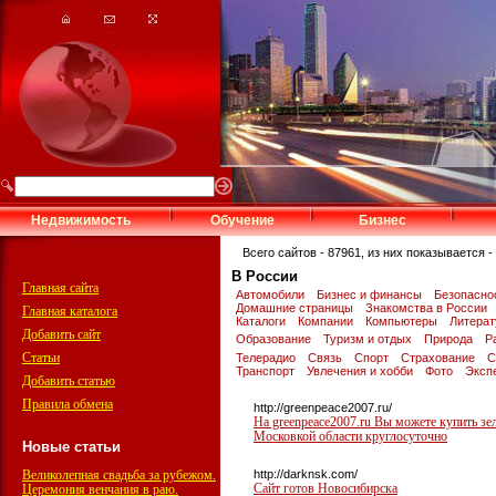
Недвижимость
Обучение
Бизнес
Всего сайтов - 87961, из них показывается - 
В России
Главная сайта
Автомобили
Бизнес и финансы
Безопасно
Домашние страницы
Знакомства в России
Главная каталога
Каталоги
Компании
Компьютеры
Литера
Добавить сайт
Образование
Туризм и отдых
Природа
Р
Статьи
Телерадио
Связь
Спорт
Страхование
С
Транспорт
Увлечения и хобби
Фото
Эксп
Добавить статью
Правила обмена
http://greenpeace2007.ru/
На greenpeace2007.ru Вы можете купить зе
Московкой области круглосуточно
Новые статьи
Великолепная свадьба за рубежом.
http://darknsk.com/
Сайт готов Новосибирска
Церемония венчания в раю.