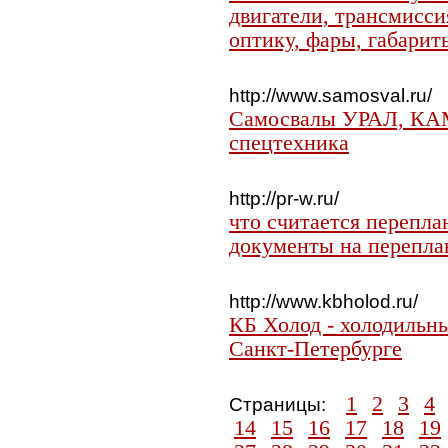
двигатели, трансмисси
оптику, фары, габариты
http://www.samosval.ru/
Самосвалы УРАЛ, КАМ
спецтехника
http://pr-w.ru/
что считается перепла
документы на перепла
http://www.kbholod.ru/
КБ Холод - холодильны
Санкт-Петербурге
1
2
3
4
Страницы:
14
15
16
17
18
19