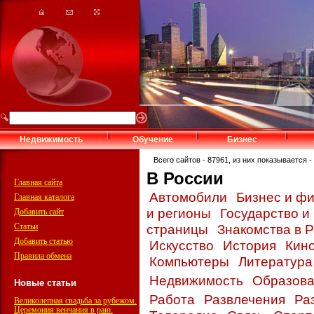
Недвижимость
Обучение
Бизнес
Всего сайтов - 87961, из них показывается - 
В России
Главная сайта
Автомобили
Бизнес и ф
Главная каталога
и регионы
Государство и
Добавить сайт
Статьи
страницы
Знакомства в 
Добавить статью
Искусство
История
Кин
Правила обмена
Компьютеры
Литератур
Недвижимость
Образов
Новые статьи
Работа
Развлечения
Ра
Великолепная свадьба за рубежом.
Церемония венчания в раю.