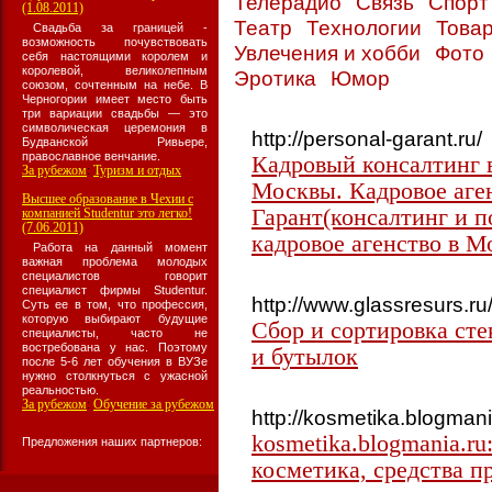
Телерадио
Связь
Спор
(1.08.2011)
Театр
Технологии
Товар
Свадьба за границей -
возможность почувствовать
Увлечения и хобби
Фото
себя настоящими королем и
королевой, великолепным
Эротика
Юмор
союзом, сочтенным на небе. В
Черногории имеет место быть
три вариации свадьбы — это
символическая церемония в
http://personal-garant.ru/
Будванской Ривьере,
православное венчание.
Кадровый консалтинг 
За рубежом
Туризм и отдых
:
Москвы. Кадровое аге
Высшее образование в Чехии с
Гарант(консалтинг и п
компанией Studentur это легко!
(7.06.2011)
кадровое агенство в М
Работа на данный момент
важная проблема молодых
специалистов говорит
специалист фирмы Studentur.
http://www.glassresurs.ru
Суть ее в том, что профессия,
которую выбирают будущие
Сбор и сортировка сте
специалисты, часто не
востребована у нас. Поэтому
и бутылок
после 5-6 лет обучения в ВУЗе
нужно столкнуться с ужасной
реальностью.
За рубежом
Обучение за рубежом
:
http://kosmetika.blogmani
kosmetika.blogmania.r
Предложения наших партнеров:
косметика, средства п