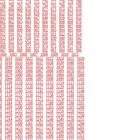
771
772
773
774
775
776
777
778
779
780
789
790
791
792
793
794
795
796
797
798
807
808
809
810
811
812
813
814
815
816
825
826
827
828
829
830
831
832
833
834
843
844
845
846
847
848
849
850
851
852
861
862
863
864
865
866
867
868
869
870
879
880
881
882
883
884
885
886
887
888
897
898
899
900
901
902
903
904
905
906
915
916
917
918
919
920
921
922
923
924
933
934
935
936
937
938
939
940
941
942
951
952
953
954
955
956
957
958
959
960
969
970
971
972
973
974
975
976
977
978
987
988
989
990
991
992
993
994
995
996
1004
1005
1006
1007
1008
1009
1010
1011
8
1019
1020
1021
1022
1023
1024
1025
1026
3
1034
1035
1036
1037
1038
1039
1040
1041
8
1049
1050
1051
1052
1053
1054
1055
1056
3
1064
1065
1066
1067
1068
1069
1070
1071
8
1079
1080
1081
1082
1083
1084
1085
1086
3
1094
1095
1096
1097
1098
1099
1100
1101
8
1109
1110
1111
1112
1113
1114
1115
1116
3
1124
1125
1126
1127
1128
1129
1130
1131
8
1139
1140
1141
1142
1143
1144
1145
1146
3
1154
1155
1156
1157
1158
1159
1160
1161
8
1169
1170
1171
1172
1173
1174
1175
1176
3
1184
1185
1186
1187
1188
1189
1190
1191
8
1199
1200
1201
1202
1203
1204
1205
1206
3
1214
1215
1216
1217
1218
1219
1220
1221
8
1229
1230
1231
1232
1233
1234
1235
1236
3
1244
1245
1246
1247
1248
1249
1250
1251
8
1259
1260
1261
1262
1263
1264
1265
1266
3
1274
1275
1276
1277
1278
1279
1280
1281
8
1289
1290
1291
1292
1293
1294
1295
1296
3
1304
1305
1306
1307
1308
1309
1310
1311
8
1319
1320
1321
1322
1323
1324
1325
1326