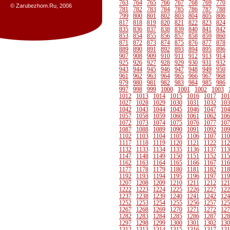
763
764
765
766
767
768
769
770
© Zarubezhom.Ru, 2006
781
782
783
784
785
786
787
788
799
800
801
802
803
804
805
806
817
818
819
820
821
822
823
824
835
836
837
838
839
840
841
842
853
854
855
856
857
858
859
860
871
872
873
874
875
876
877
878
889
890
891
892
893
894
895
896
907
908
909
910
911
912
913
914
925
926
927
928
929
930
931
932
943
944
945
946
947
948
949
950
961
962
963
964
965
966
967
968
979
980
981
982
983
984
985
986
997
998
999
1000
1001
1002
1003
1012
1013
1014
1015
1016
1017
101
1027
1028
1029
1030
1031
1032
103
1042
1043
1044
1045
1046
1047
104
1057
1058
1059
1060
1061
1062
106
1072
1073
1074
1075
1076
1077
107
1087
1088
1089
1090
1091
1092
109
1102
1103
1104
1105
1106
1107
110
1117
1118
1119
1120
1121
1122
112
1132
1133
1134
1135
1136
1137
113
1147
1148
1149
1150
1151
1152
115
1162
1163
1164
1165
1166
1167
116
1177
1178
1179
1180
1181
1182
118
1192
1193
1194
1195
1196
1197
119
1207
1208
1209
1210
1211
1212
121
1222
1223
1224
1225
1226
1227
122
1237
1238
1239
1240
1241
1242
124
1252
1253
1254
1255
1256
1257
125
1267
1268
1269
1270
1271
1272
127
1282
1283
1284
1285
1286
1287
128
1297
1298
1299
1300
1301
1302
130
1312
1313
1314
1315
1316
1317
131