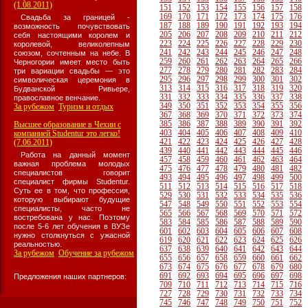
(1.08.2011)
151
152
153
154
155
156
157
158
169
170
171
172
173
174
175
176
Свадьба за границей -
187
188
189
190
191
192
193
194
возможность почувствовать
205
206
207
208
209
210
211
212
себя настоящими королем и
223
224
225
226
227
228
229
230
королевой, великолепным
241
242
243
244
245
246
247
248
союзом, сочтенным на небе. В
259
260
261
262
263
264
265
266
Черногории имеет место быть
277
278
279
280
281
282
283
284
три вариации свадьбы — это
295
296
297
298
299
300
301
302
символическая церемония в
313
314
315
316
317
318
319
320
Будванской Ривьере,
331
332
333
334
335
336
337
338
православное венчание.
349
350
351
352
353
354
355
356
За рубежом
Туризм и отдых
:
367
368
369
370
371
372
373
374
385
386
387
388
389
390
391
392
Высшее образование в Чехии с
403
404
405
406
407
408
409
410
компанией Studentur это легко!
421
422
423
424
425
426
427
428
(7.06.2011)
439
440
441
442
443
444
445
446
Работа на данный момент
457
458
459
460
461
462
463
464
важная проблема молодых
475
476
477
478
479
480
481
482
специалистов говорит
493
494
495
496
497
498
499
500
специалист фирмы Studentur.
511
512
513
514
515
516
517
518
Суть ее в том, что профессия,
529
530
531
532
533
534
535
536
которую выбирают будущие
547
548
549
550
551
552
553
554
специалисты, часто не
565
566
567
568
569
570
571
572
востребована у нас. Поэтому
583
584
585
586
587
588
589
590
после 5-6 лет обучения в ВУЗе
601
602
603
604
605
606
607
608
нужно столкнуться с ужасной
619
620
621
622
623
624
625
626
реальностью.
637
638
639
640
641
642
643
644
За рубежом
Обучение за рубежом
:
655
656
657
658
659
660
661
662
673
674
675
676
677
678
679
680
691
692
693
694
695
696
697
698
Предложения наших партнеров:
709
710
711
712
713
714
715
716
727
728
729
730
731
732
733
734
745
746
747
748
749
750
751
752