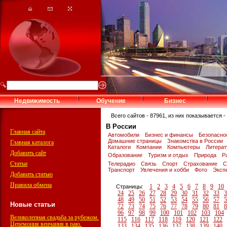
Недвижимость
Обучение
Бизнес
Всего сайтов - 87961, из них показывается - 
В России
Главная сайта
Автомобили
Бизнес и финансы
Безопасно
Домашние страницы
Знакомства в России
Главная каталога
Каталоги
Компании
Компьютеры
Литера
Добавить сайт
Образование
Туризм и отдых
Природа
Р
Статьи
Телерадио
Связь
Спорт
Страхование
С
Транспорт
Увлечения и хобби
Фото
Эксп
Добавить статью
Правила обмена
1
2
3
4
5
6
7
8
9
10
Страницы:
24
25
26
27
28
29
30
31
32
33
3
48
49
50
51
52
53
54
55
56
57
5
Новые статьи
72
73
74
75
76
77
78
79
80
81
8
96
97
98
99
100
101
102
103
104
Великолепная свадьба за рубежом.
115
116
117
118
119
120
121
122
Церемония венчания в раю.
133
134
135
136
137
138
139
140