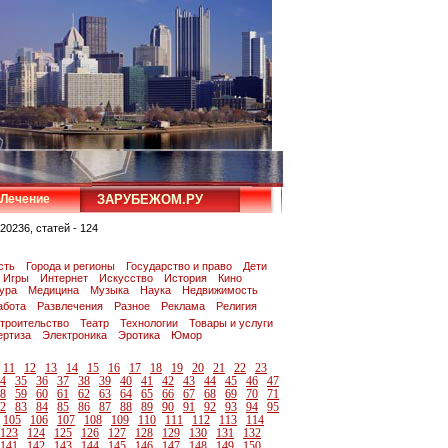
Лечение
ЗАРУБЕЖОМ.РУ
20236, статей - 124
сть
Города и регионы
Государство и право
Дети
Игры
Интернет
Искусство
История
Кино
тура
Медицина
Музыка
Наука
Недвижимость
абота
Развлечения
Разное
Реклама
Религия
троительство
Театр
Технологии
Товары и услуги
ертиза
Электроника
Эротика
Юмор
11
12
13
14
15
16
17
18
19
20
21
22
23
4
35
36
37
38
39
40
41
42
43
44
45
46
47
8
59
60
61
62
63
64
65
66
67
68
69
70
71
2
83
84
85
86
87
88
89
90
91
92
93
94
95
105
106
107
108
109
110
111
112
113
114
123
124
125
126
127
128
129
130
131
132
141
142
143
144
145
146
147
148
149
150