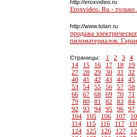
http://eroxvideo.ru
Eroxvideo. Ru - только
http://www.tolan.ru
продажа электрическог
пиломатериалов. Гара
1
2
3
4
Страницы:
14
15
16
17
18
19
27
28
29
30
31
32
40
41
42
43
44
45
53
54
55
56
57
58
66
67
68
69
70
71
79
80
81
82
83
84
92
93
94
95
96
97
104
105
106
107
10
114
115
116
117
11
124
125
126
127
12