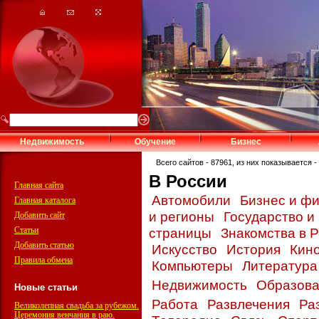
Недвижимость
Обучение
Бизнес
Всего сайтов - 87961, из них показывается - 
В России
Главная сайта
Автомобили
Бизнес и ф
Главная каталога
и регионы
Государство и
Добавить сайт
Статьи
страницы
Знакомства в 
Добавить статью
Искусство
История
Кин
Правила обмена
Компьютеры
Литератур
Недвижимость
Образов
Новые статьи
Работа
Развлечения
Ра
Великолепная свадьба за рубежом.
Церемония венчания в раю.