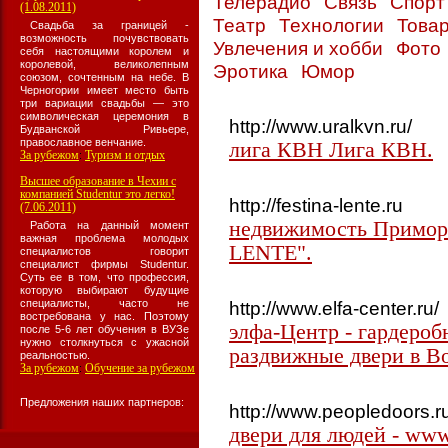
Телерадио
Связь
Спор
(1.08.2011)
Театр
Технологии
Товар
Свадьба за границей -
возможность почувствовать
Увлечения и хобби
Фото
себя настоящими королем и
королевой, великолепным
Эротика
Юмор
союзом, сочтенным на небе. В
Черногории имеет место быть
три вариации свадьбы — это
символическая церемония в
http://www.uralkvn.ru/
Будванской Ривьере,
православное венчание.
лига КВН Лига КВН.
За рубежом
Туризм и отдых
:
Высшее образование в Чехии с
компанией Studentur это легко!
http://festina-lente.ru
(7.06.2011)
недвижимость Примор
Работа на данный момент
важная проблема молодых
LENTE".
специалистов говорит
специалист фирмы Studentur.
Суть ее в том, что профессия,
которую выбирают будущие
специалисты, часто не
http://www.elfa-center.ru/
востребована у нас. Поэтому
элфа-Центр - гардеро
после 5-6 лет обучения в ВУЗе
нужно столкнуться с ужасной
раздвижные двери в В
реальностью.
За рубежом
Обучение за рубежом
:
Предложения наших партнеров:
http://www.peopledoors.r
двери для людей - www.