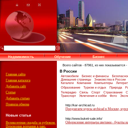
Недвижимость
Обучение
Бизнес
Всего сайтов - 87961, из них показывается - 
В России
Главная сайта
Автомобили
Бизнес и финансы
Безопасно
Домашние страницы
Знакомства в России
Главная каталога
Каталоги
Компании
Компьютеры
Литера
Добавить сайт
Образование
Туризм и отдых
Природа
Р
Статьи
Телерадио
Связь
Спорт
Страхование
С
Транспорт
Увлечения и хобби
Фото
Эксп
Добавить статью
Правила обмена
http://kar-archicad.ru
Предлагаем курсы archicad в Москве, курсы
Новые статьи
http://www.buketi-sale.info/
Оформление интерьера цветами - букеты н
Великолепная свадьба за рубежом.
Церемония венчания в раю.