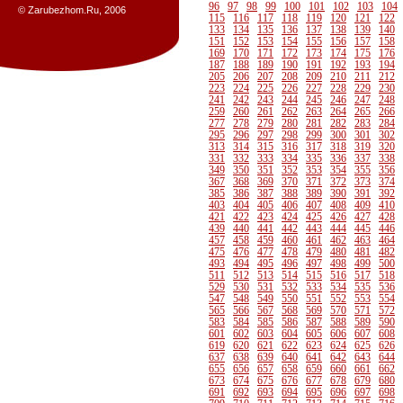
96
97
98
99
100
101
102
103
104
© Zarubezhom.Ru, 2006
115
116
117
118
119
120
121
122
133
134
135
136
137
138
139
140
151
152
153
154
155
156
157
158
169
170
171
172
173
174
175
176
187
188
189
190
191
192
193
194
205
206
207
208
209
210
211
212
223
224
225
226
227
228
229
230
241
242
243
244
245
246
247
248
259
260
261
262
263
264
265
266
277
278
279
280
281
282
283
284
295
296
297
298
299
300
301
302
313
314
315
316
317
318
319
320
331
332
333
334
335
336
337
338
349
350
351
352
353
354
355
356
367
368
369
370
371
372
373
374
385
386
387
388
389
390
391
392
403
404
405
406
407
408
409
410
421
422
423
424
425
426
427
428
439
440
441
442
443
444
445
446
457
458
459
460
461
462
463
464
475
476
477
478
479
480
481
482
493
494
495
496
497
498
499
500
511
512
513
514
515
516
517
518
529
530
531
532
533
534
535
536
547
548
549
550
551
552
553
554
565
566
567
568
569
570
571
572
583
584
585
586
587
588
589
590
601
602
603
604
605
606
607
608
619
620
621
622
623
624
625
626
637
638
639
640
641
642
643
644
655
656
657
658
659
660
661
662
673
674
675
676
677
678
679
680
691
692
693
694
695
696
697
698