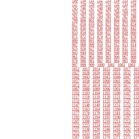
709
710
711
712
713
714
715
716
727
728
729
730
731
732
733
734
745
746
747
748
749
750
751
752
763
764
765
766
767
768
769
770
781
782
783
784
785
786
787
788
799
800
801
802
803
804
805
806
817
818
819
820
821
822
823
824
835
836
837
838
839
840
841
842
853
854
855
856
857
858
859
860
871
872
873
874
875
876
877
878
889
890
891
892
893
894
895
896
907
908
909
910
911
912
913
914
925
926
927
928
929
930
931
932
943
944
945
946
947
948
949
950
961
962
963
964
965
966
967
968
979
980
981
982
983
984
985
986
997
998
999
1000
1001
1002
1003
1012
1013
1014
1015
1016
1017
101
1027
1028
1029
1030
1031
1032
103
1042
1043
1044
1045
1046
1047
104
1057
1058
1059
1060
1061
1062
106
1072
1073
1074
1075
1076
1077
107
1087
1088
1089
1090
1091
1092
109
1102
1103
1104
1105
1106
1107
110
1117
1118
1119
1120
1121
1122
112
1132
1133
1134
1135
1136
1137
113
1147
1148
1149
1150
1151
1152
115
1162
1163
1164
1165
1166
1167
116
1177
1178
1179
1180
1181
1182
118
1192
1193
1194
1195
1196
1197
119
1207
1208
1209
1210
1211
1212
121
1222
1223
1224
1225
1226
1227
122
1237
1238
1239
1240
1241
1242
124
1252
1253
1254
1255
1256
1257
125
1267
1268
1269
1270
1271
1272
127