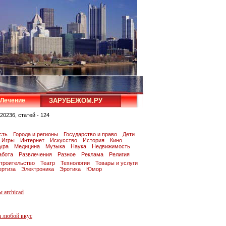
Лечение
ЗАРУБЕЖОМ.РУ
20236, статей - 124
сть
Города и регионы
Государство и право
Дети
Игры
Интернет
Искусство
История
Кино
тура
Медицина
Музыка
Наука
Недвижимость
абота
Развлечения
Разное
Реклама
Религия
троительство
Театр
Технологии
Товары и услуги
ертиза
Электроника
Эротика
Юмор
 archicad
а любой вкус