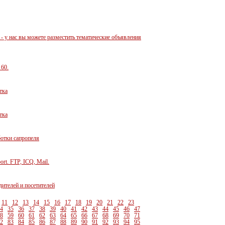
 - у нас вы можете разместить тематические объявления
 60.
тка
тка
ботки сапропеля
ort. FTP, ICQ, Mail.
дителей и посетителей
11
12
13
14
15
16
17
18
19
20
21
22
23
4
35
36
37
38
39
40
41
42
43
44
45
46
47
8
59
60
61
62
63
64
65
66
67
68
69
70
71
2
83
84
85
86
87
88
89
90
91
92
93
94
95