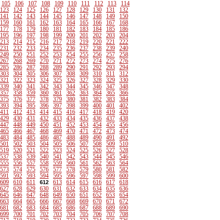
105
106
107
108
109
110
111
112
113
114
123
124
125
126
127
128
129
130
131
132
141
142
143
144
145
146
147
148
149
150
159
160
161
162
163
164
165
166
167
168
177
178
179
180
181
182
183
184
185
186
195
196
197
198
199
200
201
202
203
204
213
214
215
216
217
218
219
220
221
222
231
232
233
234
235
236
237
238
239
240
249
250
251
252
253
254
255
256
257
258
267
268
269
270
271
272
273
274
275
276
285
286
287
288
289
290
291
292
293
294
303
304
305
306
307
308
309
310
311
312
321
322
323
324
325
326
327
328
329
330
339
340
341
342
343
344
345
346
347
348
357
358
359
360
361
362
363
364
365
366
375
376
377
378
379
380
381
382
383
384
393
394
395
396
397
398
399
400
401
402
411
412
413
414
415
416
417
418
419
420
429
430
431
432
433
434
435
436
437
438
447
448
449
450
451
452
453
454
455
456
465
466
467
468
469
470
471
472
473
474
483
484
485
486
487
488
489
490
491
492
501
502
503
504
505
506
507
508
509
510
519
520
521
522
523
524
525
526
527
528
537
538
539
540
541
542
543
544
545
546
555
556
557
558
559
560
561
562
563
564
573
574
575
576
577
578
579
580
581
582
591
592
593
594
595
596
597
598
599
600
609
610
611
613
614
615
616
617
618
612
627
628
629
630
631
632
633
634
635
636
645
646
647
648
649
650
651
652
653
654
663
664
665
666
667
668
669
670
671
672
681
682
683
684
685
686
687
688
689
690
699
700
701
702
703
704
705
706
707
708