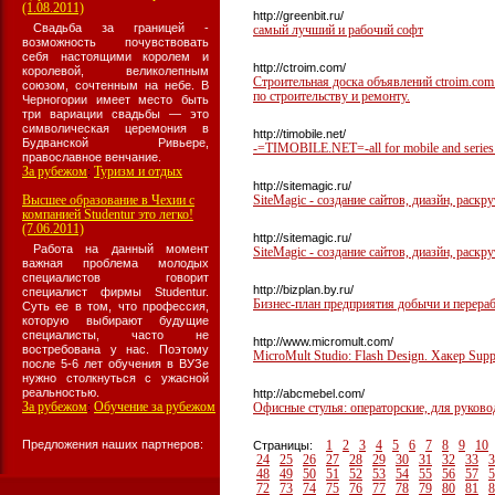
(1.08.2011)
http://greenbit.ru/
Свадьба за границей -
самый лучший и рабочий софт
возможность почувствовать
себя настоящими королем и
http://ctroim.com/
королевой, великолепным
Строительная доска объявлений ctroim.com
союзом, сочтенным на небе. В
по строительству и ремонту.
Черногории имеет место быть
три вариации свадьбы — это
символическая церемония в
http://timobile.net/
Будванской Ривьере,
-=TIMOBILE.NET=-all for mobile and series
православное венчание.
За рубежом
Туризм и отдых
:
http://sitemagic.ru/
Высшее образование в Чехии с
SiteMagic - создание сайтов, диазйн, раскру
компанией Studentur это легко!
(7.06.2011)
http://sitemagic.ru/
Работа на данный момент
SiteMagic - создание сайтов, диазйн, раскру
важная проблема молодых
специалистов говорит
http://bizplan.by.ru/
специалист фирмы Studentur.
Бизнес-план предприятия добычи и перера
Суть ее в том, что профессия,
которую выбирают будущие
специалисты, часто не
http://www.micromult.com/
востребована у нас. Поэтому
MicroMult Studio: Flash Design. Хакер Supp
после 5-6 лет обучения в ВУЗе
нужно столкнуться с ужасной
реальностью.
http://abcmebel.com/
За рубежом
Обучение за рубежом
:
Офисные стулья: операторские, для руково
Предложения наших партнеров:
1
2
3
4
5
6
7
8
9
10
Страницы:
24
25
26
27
28
29
30
31
32
33
3
48
49
50
51
52
53
54
55
56
57
5
72
73
74
75
76
77
78
79
80
81
8