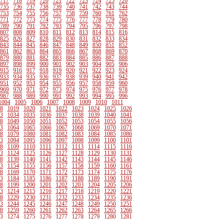
717
718
719
720
721
722
723
724
725
726
735
736
737
738
739
740
741
742
743
744
753
754
755
756
757
758
759
760
761
762
771
772
773
774
775
776
777
778
779
780
789
790
791
792
793
794
795
796
797
798
807
808
809
810
811
812
813
814
815
816
825
826
827
828
829
830
831
832
833
834
843
844
845
846
847
848
849
850
851
852
861
862
863
864
865
866
867
868
869
870
879
880
881
882
883
884
885
886
887
888
897
898
899
900
901
902
903
904
905
906
915
916
917
918
919
920
921
922
923
924
933
934
935
936
937
938
939
940
941
942
951
952
953
954
955
956
957
958
959
960
969
970
971
972
973
974
975
976
977
978
987
988
989
990
991
992
993
994
995
996
1004
1005
1006
1007
1008
1009
1010
1011
8
1019
1020
1021
1022
1023
1024
1025
1026
3
1034
1035
1036
1037
1038
1039
1040
1041
8
1049
1050
1051
1052
1053
1054
1055
1056
3
1064
1065
1066
1067
1068
1069
1070
1071
8
1079
1080
1081
1082
1083
1084
1085
1086
3
1094
1095
1096
1097
1098
1099
1100
1101
8
1109
1110
1111
1112
1113
1114
1115
1116
3
1124
1125
1126
1127
1128
1129
1130
1131
8
1139
1140
1141
1142
1143
1144
1145
1146
3
1154
1155
1156
1157
1158
1159
1160
1161
8
1169
1170
1171
1172
1173
1174
1175
1176
3
1184
1185
1186
1187
1188
1189
1190
1191
8
1199
1200
1201
1202
1203
1204
1205
1206
3
1214
1215
1216
1217
1218
1219
1220
1221
8
1229
1230
1231
1232
1233
1234
1235
1236
3
1244
1245
1246
1247
1248
1249
1250
1251
8
1259
1260
1261
1262
1263
1264
1265
1266
3
1274
1275
1276
1277
1278
1279
1280
1281