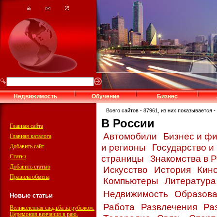
Недвижимость
Обучение
Бизнес
Всего сайтов - 87961, из них показывается - 
В России
Главная сайта
Автомобили
Бизнес и ф
Главная каталога
и регионы
Государство и
Добавить сайт
Статьи
страницы
Знакомства в 
Добавить статью
Искусство
История
Кин
Правила обмена
Компьютеры
Литератур
Недвижимость
Образов
Новые статьи
Работа
Развлечения
Ра
Великолепная свадьба за рубежом.
Церемония венчания в раю.