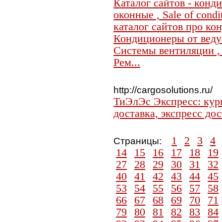
Каталог сайтов - кон
оконные , Sale of condi
каталог сайтов про ко
Кондиционеры от веду
Системы вентиляции , In
Рем...
http://cargosolutions.ru/
ТиЭлЭс Экспресс: кур
доставка, экспресс до
1
2
3
4
Страницы:
14
15
16
17
18
19
27
28
29
30
31
32
40
41
42
43
44
45
53
54
55
56
57
58
66
67
68
69
70
71
79
80
81
82
83
84