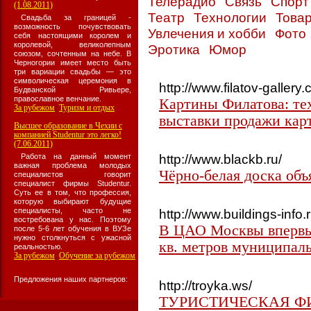
Телерадио
Связь
Спор
(1.08.2011)
Театр
Технологии
Товар
Свадьба за границей -
возможность почувствовать
Увлечения и хобби
Фото
себя настоящими королем и
королевой, великолепным
Эротика
Юмор
союзом, сочтенным на небе. В
Черногории имеет место быть
три вариации свадьбы — это
символическая церемония в
http://www.filatov-gallery
Будванской Ривьере,
православное венчание.
Картины Филатова: тех
За рубежом
Туризм и отдых
:
выставки продажи кар
Высшее образование в Чехии с
компанией Studentur это легко!
(7.06.2011)
http://www.blackb.ru/
Работа на данный момент
важная проблема молодых
Чёрно-белая доска объ
специалистов говорит
специалист фирмы Studentur.
Суть ее в том, что профессия,
которую выбирают будущие
специалисты, часто не
http://www.buildings-info.r
востребована у нас. Поэтому
В ЦАО Москвы впервые
после 5-6 лет обучения в ВУЗе
нужно столкнуться с ужасной
кв. метров муниципал
реальностью.
За рубежом
Обучение за рубежом
:
Предложения наших партнеров:
http://troyka.ws/
ТУРИСТИЧЕСКАЯ ФИ