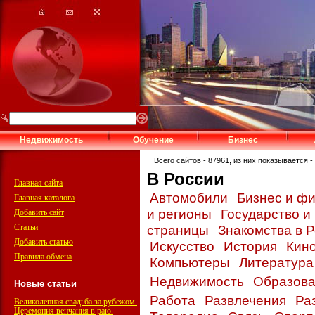
Недвижимость
Обучение
Бизнес
Всего сайтов - 87961, из них показывается - 
В России
Главная сайта
Автомобили
Бизнес и ф
Главная каталога
и регионы
Государство и
Добавить сайт
Статьи
страницы
Знакомства в 
Добавить статью
Искусство
История
Кин
Правила обмена
Компьютеры
Литератур
Недвижимость
Образов
Новые статьи
Работа
Развлечения
Ра
Великолепная свадьба за рубежом.
Церемония венчания в раю.