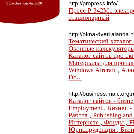
http://propress.info/
© Zarubezhom.Ru, 2006
Пресс P-342M1 электр
стационарный
http://okna-dveri.alanda.n
Тематический каталог 
Оконные калькуляторы
Каталог сайтов про ок
Материалы для произво
Windows Aircraft , Ал
Do...
http://business.malc.org.r
Каталог сайтов - бизн
Employment . Бизнес - 
Работа , Publishing and
Интернете , Фонды , Fin
Юриспруденция , Бизн