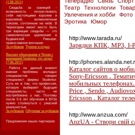
Телерадио
Связь
Спор
(1.08.2011)
Театр
Технологии
Товар
Свадьба за границей -
возможность почувствовать
Увлечения и хобби
Фото
себя настоящими королем и
королевой, великолепным
Эротика
Юмор
союзом, сочтенным на небе. В
Черногории имеет место быть
три вариации свадьбы — это
символическая церемония в
http://www.tarada.ru/
Будванской Ривьере,
православное венчание.
Зарядки КПК, MP3, I-
За рубежом
Туризм и отдых
:
Высшее образование в Чехии с
компанией Studentur это легко!
http://phones.alanda.net.r
(7.06.2011)
Каталог сайтов о моби
Работа на данный момент
важная проблема молодых
Sony-Ericsson . Темати
специалистов говорит
специалист фирмы Studentur.
мобильных телефонах.
Суть ее в том, что профессия,
которую выбирают будущие
Price , Sendo , Audiovo
специалисты, часто не
востребована у нас. Поэтому
Ericsson . Каталог тел
после 5-6 лет обучения в ВУЗе
нужно столкнуться с ужасной
реальностью.
За рубежом
Обучение за рубежом
:
http://www.anzua.com/
AnzUA - Створи свiй с
Предложения наших партнеров: