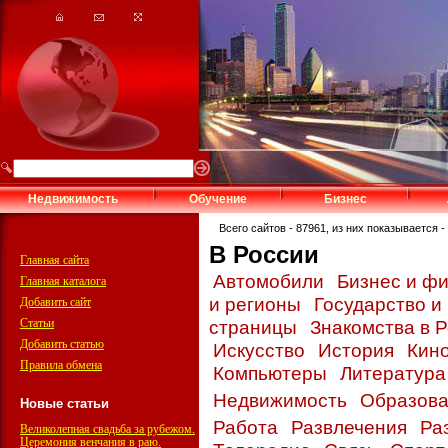
Недвижимость
Обучение
Бизнес
Всего сайтов - 87961, из них показывается - 
В России
Главная сайта
Автомобили
Бизнес и ф
Главная каталога
и регионы
Государство и
Добавить сайт
Статьи
страницы
Знакомства в 
Добавить статью
Искусство
История
Кин
Правила обмена
Компьютеры
Литератур
Недвижимость
Образов
Новые статьи
Работа
Развлечения
Ра
Великолепная свадьба за рубежом.
Церемония венчания в раю.