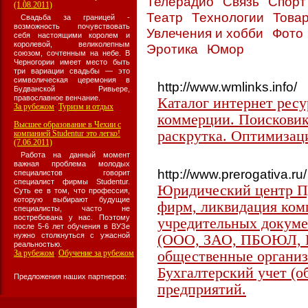
Телерадио
Связь
Спор
(1.08.2011)
Театр
Технологии
Товар
Свадьба за границей -
возможность почувствовать
Увлечения и хобби
Фото
себя настоящими королем и
королевой, великолепным
Эротика
Юмор
союзом, сочтенным на небе. В
Черногории имеет место быть
три вариации свадьбы — это
символическая церемония в
http://www.wmlinks.info/
Будванской Ривьере,
православное венчание.
Каталог интернет ресу
За рубежом
Туризм и отдых
:
коммерции. Поисковики
Высшее образование в Чехии с
раскрутка. Оптимизац
компанией Studentur это легко!
(7.06.2011)
Работа на данный момент
важная проблема молодых
http://www.prerogativa.ru/
специалистов говорит
специалист фирмы Studentur.
Юридический центр Пр
Суть ее в том, что профессия,
которую выбирают будущие
фирм, ликвидация ком
специалисты, часто не
востребована у нас. Поэтому
учредительных докуме
после 5-6 лет обучения в ВУЗе
нужно столкнуться с ужасной
(ООО, ЗАО, ПБОЮЛ, 
реальностью.
За рубежом
Обучение за рубежом
общественные организ
:
Бухгалтерский учет (
Предложения наших партнеров:
предприятий.