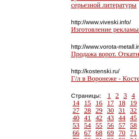
серьезной литературы
http://www.viveski.info/
Изготовление рекламы 
http://www.vorota-metall.i
Продажа ворот. Откат
http://kostenski.ru/
Г/л в Воронеже - Кост
1
2
3
4
Страницы:
14
15
16
17
18
19
27
28
29
30
31
32
40
41
42
43
44
45
53
54
55
56
57
58
66
67
68
69
70
71