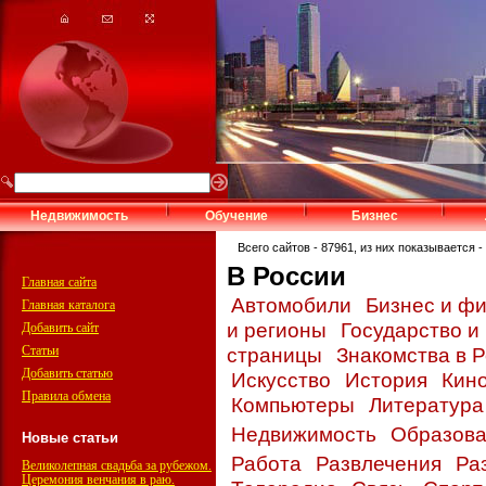
Недвижимость
Обучение
Бизнес
Всего сайтов - 87961, из них показывается - 
В России
Главная сайта
Автомобили
Бизнес и ф
Главная каталога
и регионы
Государство и
Добавить сайт
Статьи
страницы
Знакомства в 
Добавить статью
Искусство
История
Кин
Правила обмена
Компьютеры
Литератур
Недвижимость
Образов
Новые статьи
Работа
Развлечения
Ра
Великолепная свадьба за рубежом.
Церемония венчания в раю.