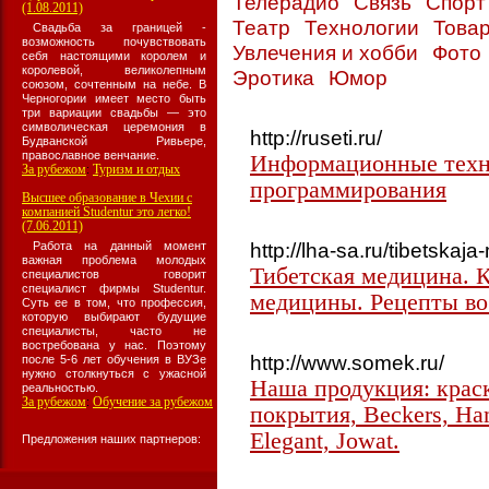
Телерадио
Связь
Спор
(1.08.2011)
Театр
Технологии
Товар
Свадьба за границей -
возможность почувствовать
Увлечения и хобби
Фото
себя настоящими королем и
королевой, великолепным
Эротика
Юмор
союзом, сочтенным на небе. В
Черногории имеет место быть
три вариации свадьбы — это
символическая церемония в
http://ruseti.ru/
Будванской Ривьере,
православное венчание.
Информационные техн
За рубежом
Туризм и отдых
:
программирования
Высшее образование в Чехии с
компанией Studentur это легко!
(7.06.2011)
http://lha-sa.ru/tibetskaj
Работа на данный момент
важная проблема молодых
Тибетская медицина. 
специалистов говорит
специалист фирмы Studentur.
медицины. Рецепты во
Суть ее в том, что профессия,
которую выбирают будущие
специалисты, часто не
востребована у нас. Поэтому
http://www.somek.ru/
после 5-6 лет обучения в ВУЗе
нужно столкнуться с ужасной
Наша продукция: краск
реальностью.
За рубежом
Обучение за рубежом
:
покрытия, Beckers, Ham
Elegant, Jowat.
Предложения наших партнеров: