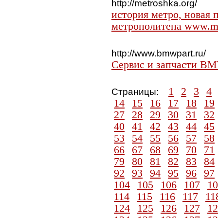
http://metroshka.org/
история метро, новая 
метрополитена www.me
http://www.bmwpart.ru/
Сервис и запчасти B
1
2
3
4
Страницы:
14
15
16
17
18
19
27
28
29
30
31
32
40
41
42
43
44
45
53
54
55
56
57
58
66
67
68
69
70
71
79
80
81
82
83
84
92
93
94
95
96
97
104
105
106
107
10
114
115
116
117
11
124
125
126
127
12